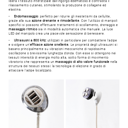
libera il tessuto interstiziale dall’ingorgo edematoso e contrasta il
rilassamento cutaneo, stimolando la produzione di collagene ed
elastina.
•
Endomassaggio
: perfetto per ridurre gli inestetismi da cellulite,
grazie alla sua
azione drenante e rimodellante
. Con l’utilizzo di manipoli
specifici si possono effettuare trattamenti di scollamento, drenaggio e
massaggio ritmico
sia in modalità automatica che manuale. La luce
LED del manipolo crea una piacevole sensazione di benessere.
•
Ultrasuoni a 800 kHz:
utilizzati in particolare per combattere l’adipe
e svolgere un’
efficace azione snellente.
Le proprietà degli ultrasuoni si
basano principalmente su vibrazioni meccaniche di rapidissima
oscillazione o brevissima lunghezza d’onda. Con esse si ottengono nei
tessuti intensità di energia molto alta, sotto forma di movimento
vibratorio che rappresenta un
massaggio di alto valore funzionale
nella
struttura dei tessuti stessi: la tecnologia di elezione in grado di
attaccare l’adipe localizzato.