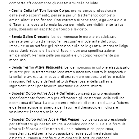
combatte efficacemente gli inestetismi della cellulite.
- Crema Cellulite* Tonificante Corpo:
crema corpo professionale
dall'elevato scorrimento, pensata per un trattamento completo
anticellulite* e tonificante. Con estratto di pepe rosa, alga Jania e olio
di Tasmania, questa formula lavora per migliorare visibilmente la tua
pelle, donando un aspetto più tonico e levigato.
- Benda Salino Drenante:
bende monouso in cotone elasticizzato
pensate per un trattamento "anti-acqua" e modellante del corpo.
Imbevute di un soffice gel, rilasciano sulla pelle gli attivi marini dell'alga
rossa Jania rubens e il sale di Epsom, con una specifica azione
anticellulite*. Per una pelle più sgonfia e un corpo visibilmente più
modellato.
- Benda Termo Attiva Riducente:
bende monouso in cotone elasticizzato
studiate per un trattamento localizzato intensivo contro le adiposità e
la cellulite avanzata. Imbevute di una texture corposa a effetto caldo,
rilasciano l'efficacia dell'estratto di Pepe rosa e della caffeina,
ingredienti ideali per favorire un'azione riducente mirata.
- Booster Corpo Active Alga + Caffeine:
concentrato professionale
specificamente formulato per affrontare gli inestetismi della cellulite
edematosa diffusa. La sua potente miscela di estratto di Jania Rubens
e caffeina agisce in sinergia per favorire il drenaggio e migliorare
visibilmente l'aspetto della pelle.
- Booster Corpo Active Alga + Pink Pepper :
concentrato professionale
per affrontare gli inestetismi della cellulite con noduli. La sua formula
sfrutta l'efficacia dell'estratto di Jania rubens e del pepe rosa,
ingredienti scelti per la loro capacità di agire sugli inestetismi più
ostinati, aiutando a ridefinire e migliorare la texture cutanea.