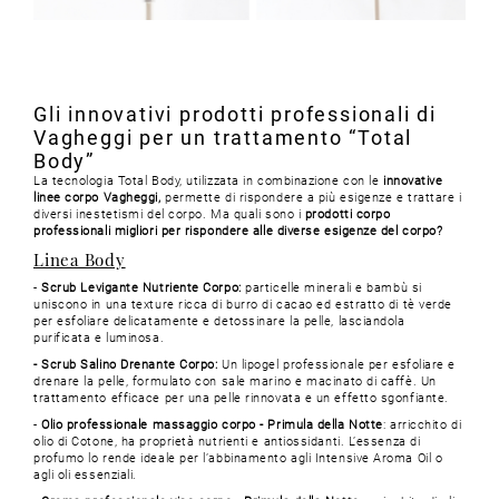
Gli innovativi prodotti professionali di
Vagheggi per un trattamento “Total
Body”
La tecnologia Total Body, utilizzata in combinazione con le
innovative
linee corpo Vagheggi,
permette di rispondere a più esigenze e trattare i
diversi inestetismi del corpo. Ma quali sono i
prodotti corpo
professionali migliori per rispondere alle diverse esigenze del corpo?
Linea Body
-
Scrub Levigante Nutriente Corpo:
particelle minerali e bambù si
uniscono in una texture ricca di burro di cacao ed estratto di tè verde
per esfoliare delicatamente e detossinare la pelle, lasciandola
purificata e luminosa.
- Scrub Salino Drenante Corpo:
Un lipogel professionale per esfoliare e
drenare la pelle, formulato con sale marino e macinato di caffè. Un
trattamento efficace per una pelle rinnovata e un effetto sgonfiante.
-
Olio professionale massaggio corpo - Primula della Notte
: arricchito di
olio di Cotone, ha proprietà nutrienti e antiossidanti. L’essenza di
profumo lo rende ideale per l’abbinamento agli Intensive Aroma Oil o
agli oli essenziali.