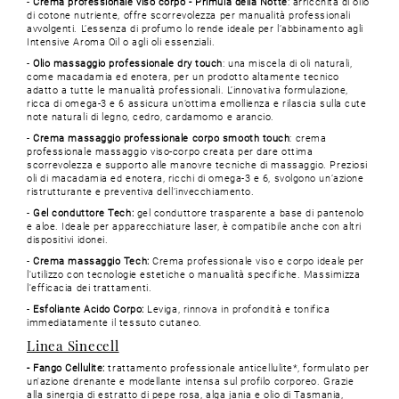
-
Crema professionale viso corpo - Primula della Notte
: arricchita di olio
di cotone nutriente, offre scorrevolezza per manualità professionali
avvolgenti. L’essenza di profumo lo rende ideale per l’abbinamento agli
Intensive Aroma Oil o agli oli essenziali.
-
Olio massaggio professionale dry touch
: una miscela di oli naturali,
come macadamia ed enotera, per un prodotto altamente tecnico
adatto a tutte le manualità professionali. L’innovativa formulazione,
ricca di omega-3 e 6 assicura un’ottima emollienza e rilascia sulla cute
note naturali di legno, cedro, cardamomo e arancio.
-
Crema massaggio professionale corpo smooth touch
: crema
professionale massaggio viso-corpo creata per dare ottima
scorrevolezza e supporto alle manovre tecniche di massaggio. Preziosi
oli di macadamia ed enotera, ricchi di omega-3 e 6, svolgono un’azione
ristrutturante e preventiva dell’invecchiamento.
-
Gel conduttore Tech:
gel conduttore trasparente a base di pantenolo
e aloe. Ideale per apparecchiature laser, è compatibile anche con altri
dispositivi idonei.
-
Crema massaggio Tech:
Crema professionale viso e corpo ideale per
l'utilizzo con tecnologie estetiche o manualità specifiche. Massimizza
l'efficacia dei trattamenti.
-
Esfoliante Acido Corpo:
Leviga, rinnova in profondità e tonifica
immediatamente il tessuto cutaneo.
Linea Sinecell
- Fango Cellulite:
trattamento professionale anticellulite*, formulato per
un'azione drenante e modellante intensa sul profilo corporeo. Grazie
alla sinergia di estratto di pepe rosa, alga jania e olio di Tasmania,