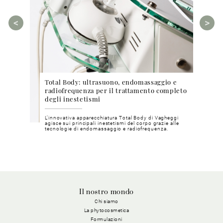
Total Body: ultrasuono, endomassaggio e
Cosm
ea Bright
radiofrequenza per il trattamento completo
phyt
degli inestetismi
pri
chia e
L’innovativa apparecchiatura Total Body di Vagheggi
Metod
inosa e
agisce sui principali inestetismi del corpo grazie alle
mater
tecnologie di endomassaggio e radiofrequenza.
nostri
Il nostro mondo
Chi siamo
La phytocosmetica
Formulazioni