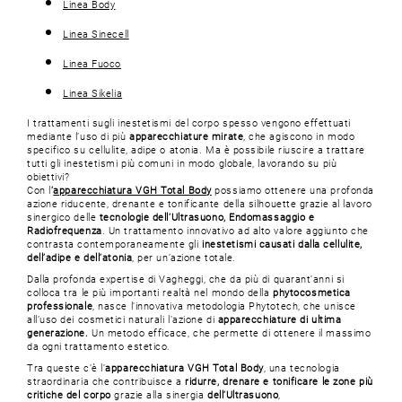
Linea Body
Linea Sinecell
Linea Fuoco
Linea Sikelia
I trattamenti sugli inestetismi del corpo spesso vengono effettuati
mediante l’uso di più
apparecchiature mirate
, che agiscono in modo
specifico su cellulite, adipe o atonia. Ma è possibile riuscire a trattare
tutti gli inestetismi più comuni in modo globale, lavorando su più
obiettivi?
Con l
’
apparecchiatura VGH Total Body
possiamo ottenere una profonda
azione riducente, drenante e tonificante della silhouette grazie al lavoro
sinergico delle
tecnologie dell’Ultrasuono, Endomassaggio e
Radiofrequenza
. Un trattamento innovativo ad alto valore aggiunto che
contrasta contemporaneamente gli
inestetismi causati dalla cellulite,
dell’adipe e dell’atonia
, per un’azione totale.
Dalla profonda expertise di Vagheggi, che da più di quarant’anni si
colloca tra le più importanti realtà nel mondo della
phytocosmetica
professionale
, nasce l’innovativa metodologia Phytotech, che unisce
all’uso dei cosmetici naturali l’azione di
apparecchiature di ultima
generazione.
Un metodo efficace, che permette di ottenere il massimo
da ogni trattamento estetico.
Tra queste c’è l’
apparecchiatura VGH Total Body
, una tecnologia
straordinaria che contribuisce a
ridurre, drenare e tonificare le zone più
critiche del corpo
grazie alla sinergia
dell’Ultrasuono
,