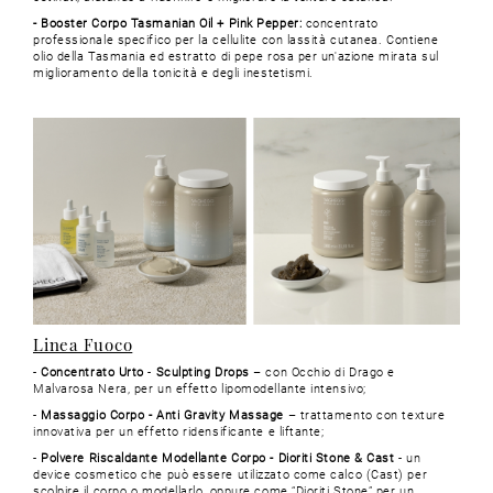
- Booster Corpo Tasmanian Oil + Pink Pepper:
concentrato
professionale specifico per la cellulite con lassità cutanea. Contiene
olio della Tasmania ed estratto di pepe rosa per un'azione mirata sul
miglioramento della tonicità e degli inestetismi.
Linea Fuoco
-
Concentrato Urto
-
Sculpting Drops
– con Occhio di Drago e
Malvarosa Nera, per un effetto lipomodellante intensivo;
-
Massaggio Corpo - Anti Gravity Massage
– trattamento con texture
innovativa per un effetto ridensificante e liftante;
-
Polvere Riscaldante Modellante Corpo - Dioriti Stone & Cast
- un
device cosmetico che può essere utilizzato come calco (Cast) per
scolpire il corpo o modellarlo, oppure come “Dioriti Stone” per un