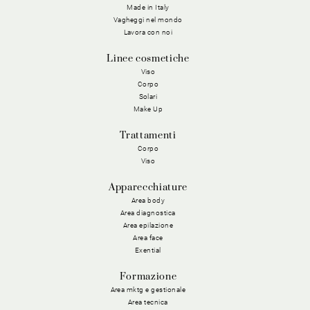
Made in Italy
Vagheggi nel mondo
Lavora con noi
Linee cosmetiche
Viso
Corpo
Solari
Make Up
Trattamenti
Corpo
Viso
Apparecchiature
Area body
Area diagnostica
Area epilazione
Area face
Exential
Formazione
Area mktg e gestionale
Area tecnica