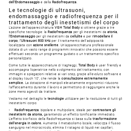
dell’Endomassaggio
e della
Radiofrequenza
.
Le tecnologie di ultrasuoni,
endomassaggio e radiofrequenza per il
trattamento degli inestetismi del corpo
L’azione dell'apparecchiatura
VGH Total Body
si ottiene grazie a tre
specifiche tecnologie: la
Radiofrequenza
per gli inestetismi da
atonia
,
l’Endomassaggio
per gli inestetismi da
cellulite
e per
rimodellare il
corpo
, l
’Ultrasuoni 800 kHz
per il trattamento dell’adipiposità
localizzata con
azione snellente
. Un’apparecchiatura professionale
dotata di un vasto range di programmi innovativi che possono essere
effettuati secondo un programma guidato o un trattamento specifico
personalizzato.
Come tutte le apparecchiature di Vagheggi,
Total Body
è user friendly e
accompagna l’operatrice nello svolgimento del trattamento, con
immagini e spiegazioni relative ai vari step, grazie all’evoluto software e
al display touch 10”, che rende la
consultazione estremamente
semplice.
La dotazione di manipoli elevatamente ergonomici riducono
l’affaticamento durante il lavoro e permettono di raggiungere anche le
zone meno agevoli da trattare.
Vediamo nel dettaglio le
tecnologie
utilizzare per la risoluzione di tutti gli
inestetismi corpo:
•
Radiofrequenza
: bipolare e multipolare, ideale per
contrastare gli
inestetismi da atonia,
garantendo un effetto tonificante immediato.
L’effetto bio-fisico della Radiofrequenza si basa sulla
trasformazione
dell’energia in calore.
Aumenta il metabolismo locale, velocizza il flusso
sanguigno nel microcircolo, elimina il ristagno di liquidi nei capillari,