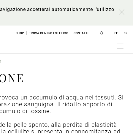
a navigazione accetterai automaticamente l'utilizzo
IT
EN
SHOP
TROVA CENTRO ESTETICO
CONTATTI
e
IONE
provoca un accumulo di acqua nei tessuti. Si
rorazione sanguigna. Il ridotto apporto di
’accumulo di tossine.
della pelle spento, alla perdita di elasticità
 la cellulite si presenta in concomitanza ad