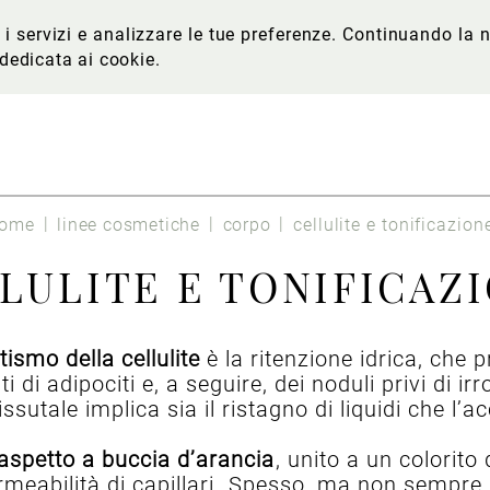
re i servizi e analizzare le tue preferenze. Continuando l
 dedicata ai cookie
.
ome
linee cosmetiche
corpo
cellulite e tonificazion
LULITE E TONIFICAZ
tismo della cellulite
è la ritenzione idrica, che 
i adipociti e, a seguire, dei noduli privi di ir
issutale implica sia il ristagno di liquidi che l
aspetto a buccia d’arancia
, unito a un colorito 
ermeabilità di capillari. Spesso, ma non sempre,