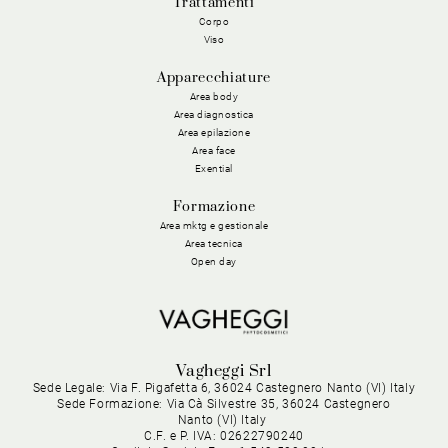
Trattamenti
Corpo
Viso
Apparecchiature
Area body
Area diagnostica
Area epilazione
Area face
Exential
Formazione
Area mktg e gestionale
Area tecnica
Open day
Vagheggi Srl
Sede Legale: Via F. Pigafetta 6, 36024 Castegnero Nanto (VI) Italy
Sede Formazione: Via Cà Silvestre 35, 36024 Castegnero
Nanto (VI) Italy
C.F. e P. IVA: 02622790240