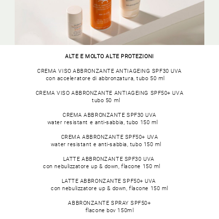
rigeneranti e anti rughe; stimola la proliferazione dei
fibroblasti e interviene nel processo di cicatrizzazione.
Protegge dai danni ossidativi causati dalle radiazioni
UV.
Murumuru Butter
: burro ricco di acidi grassi insaturi
quali oleico (omega-9) e linoleico (omega-6) per dare
ALTE E MOLTO ALTE PROTEZIONI
protezione, riparazione ed elasticità alla pelle.
CREMA VISO ABBRONZANTE ANTIAGEING SPF30 UVA
Buriti Oil
: pianta il cui olio ha proprietà antiossidanti e
con acceleratore di abbronzatura, tubo 50 ml
rigeneranti perchè ricco di carotenoidi e di provitamina
A.
CREMA VISO ABBRONZANTE ANTIAGEING SPF50+ UVA
tubo 50 ml
Burro di Karité
: burro con proprietà rassodanti e
antirughe.
CREMA ABBRONZANTE SPF30 UVA
water resistant e anti-sabbia, tubo 150 ml
Olio di Jojoba
: dai semi di Jojoba un olio ricco di esteri
cerosi che nutrono la pelle.
CREMA ABBRONZANTE SPF50+ UVA
water resistant e anti-sabbia, tubo 150 ml
Kommiphora Mukul
: pianta la cui particolare resina
svolge azione riducente.
LATTE ABBRONZANTE SPF30 UVA
con nebulizzatore up & down, flacone 150 ml
LATTE ABBRONZANTE SPF50+ UVA
con nebulizzatore up & down, flacone 150 ml
ABBRONZANTE SPRAY SPF50+
flacone bov 150ml