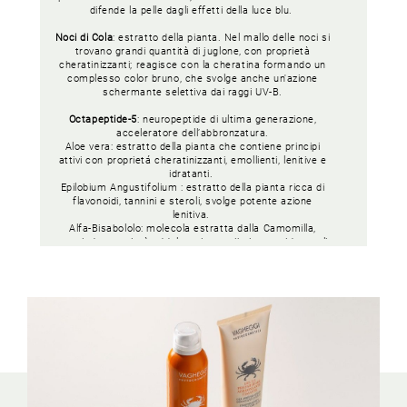
difende la pelle dagli effetti della luce blu.
Noci di Cola
: estratto della pianta. Nel mallo delle noci si
trovano grandi quantità di juglone, con proprietà
cheratinizzanti; reagisce con la cheratina formando un
complesso color bruno, che svolge anche un'azione
schermante selettiva dai raggi UV-B.
Octapeptide-5
: neuropeptide di ultima generazione,
acceleratore dell’abbronzatura.
Aloe vera: estratto della pianta che contiene principi
attivi con proprietá cheratinizzanti, emollienti, lenitive e
idratanti.
Epilobium Angustifolium : estratto della pianta ricca di
flavonoidi, tannini e steroli, svolge potente azione
lenitiva.
Alfa-Bisabololo: molecola estratta dalla Camomilla,
possiede proprietà addolcenti, contribuisce a ridurre gli
arrossamenti cutanei.
Vitamina E, Tocoferolo Acetato
: vitamina dall’elevata
attività antiossidante neutralizza i radicali liberi.
Pantenolo
: provitamina B5 ad azione idratante,
antiossidante e protettiva;
Sodio Ialuronato
: sale glucosaminoglucano ad azione
altamente idratante e riempitiva sulle piccole rughe.
Beta-Glucano
: polisaccaride con ottime proprietà