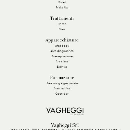
Solari
Make Up
Trattamenti
Corpo
Viso
Apparecchiature
Area body
Area diagnostica
Area epilazione
Area face
Exential
Formazione
Area mktg e gestionale
Area tecnica
Open day
Vagheggi Srl