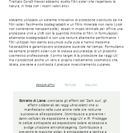
Trattato Coralli Hawaii abbiamo scelto filtri solari che rispettano la
natura, in linea con i nostri valori etici.
Abbiamo utilizzato un sistema innovativo di protezione costituito da tre
filtri solari facilmente biodegradabili e un filtro minerale non nano (cioè
non contenente nanoparticelle), dosati in modo ottimale per offrire una
protezione UVA e UVB con la quantità minima di filtri, in formulazioni
altamente biodegradabili e con una texture altamente performante. I
filtri utilizzati non danno accumulo sulla cute e hanno massima
fotostabilità e garantiscono protezione durevole nel tempo. Formuliamo
da sempre prodotti solari con le stessa accuratezza di un prodotto
cosmetico professionale: il primo target è la protezione dai raggi UV,
ma il prodottoè anche un vero e proprio trattamento cosmetico che
idrata, previene e contrasta il precoce invecchiamento cutaneo.
PRINCIPI ATTIVI
TEXTURE
RISULTATI
Estratto di Liana:
contrasta gli effetti del "Dark sun", gli
effetti collaterali dei raggi ultravioletti che si
manifestano nella cute anche nelle ore notturne
successive all’esposizione. Contribuisce a prevenire i
danni cellulari da esposizione a raggi UV e IR. Protegge
le cellule sottoposte ad esposizione solare eccessiva e
svolge un'azione anti-photoageing. Contribuisce a
prevenire le macchie solari, è antiossidante e lenitiva e