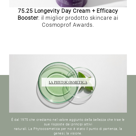
75.25 Longevity Day Cream + Efficacy
Booster
: il miglior prodotto skincare ai
Cosmoprof Awards.
LA PHYTOCOSMETICA
É dal 1975 che crediamo nel valore aggiunto della bellezza che trae le
sue risposte dai principi attivi
naturali. La Phytocosmetica per noi è stato il punto di partenza, la
genesi, la visione.