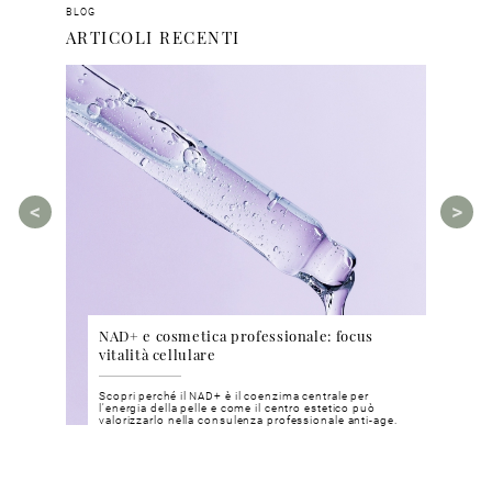
BLOG
ARTICOLI RECENTI
NAD+ e cosmetica professionale: focus
Barr
 centri
vitalità cellulare
trat
Scopri perché il NAD+ è il coenzima centrale per
Scopr
l'energia della pelle e come il centro estetico può
tratta
valorizzarlo nella consulenza professionale anti-age.
l’equi
vator ed
Vaghe
 cutanea