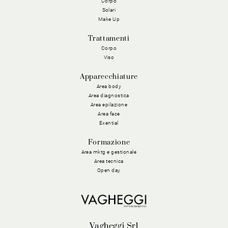
Corpo
Solari
Make Up
Trattamenti
Corpo
Viso
Apparecchiature
Area body
Area diagnostica
Area epilazione
Area face
Exential
Formazione
Area mktg e gestionale
Area tecnica
Open day
Vagheggi Srl