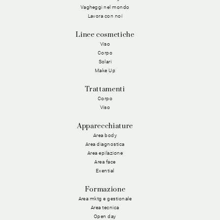
Vagheggi nel mondo
Lavora con noi
Linee cosmetiche
Viso
Corpo
Solari
Make Up
Trattamenti
Corpo
Viso
Apparecchiature
Area body
Area diagnostica
Area epilazione
Area face
Exential
Formazione
Area mktg e gestionale
Area tecnica
Open day