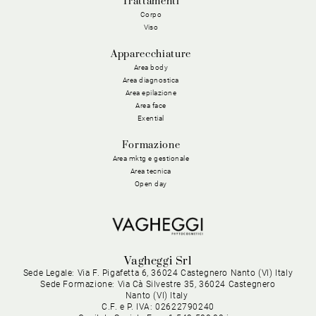
Trattamenti
Corpo
Viso
Apparecchiature
Area body
Area diagnostica
Area epilazione
Area face
Exential
Formazione
Area mktg e gestionale
Area tecnica
Open day
Vagheggi Srl
Sede Legale: Via F. Pigafetta 6, 36024 Castegnero Nanto (VI) Italy
Sede Formazione: Via Cà Silvestre 35, 36024 Castegnero
Nanto (VI) Italy
C.F. e P. IVA: 02622790240