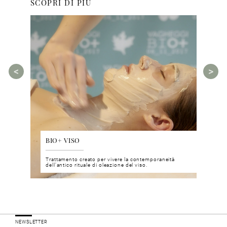
SCOPRI DI PIÙ
BIO+ VISO
DIS
 del viso
Trattamento creato per vivere la contemporaneità
Un nu
i prodotti
dell’antico rituale di oleazione del viso.
neuro
NEWSLETTER