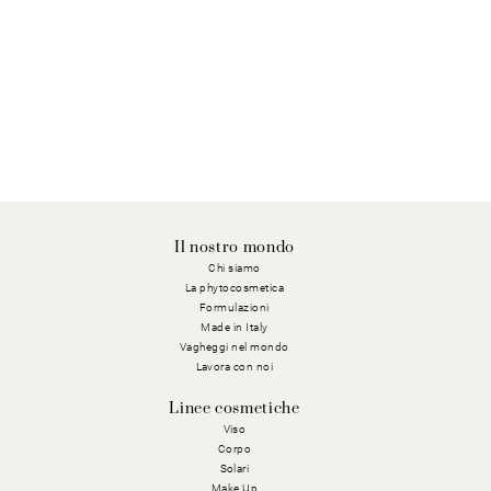
Il nostro mondo
Chi siamo
La phytocosmetica
Formulazioni
Made in Italy
Vagheggi nel mondo
Lavora con noi
Linee cosmetiche
Viso
Corpo
Solari
Make Up