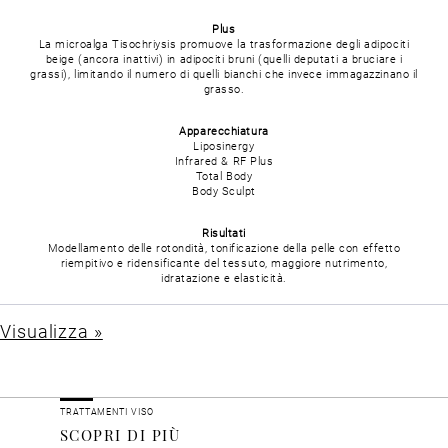
Plus
La microalga Tisochriysis promuove la trasformazione degli adipociti
beige (ancora inattivi) in adipociti bruni (quelli deputati a bruciare i
grassi), limitando il numero di quelli bianchi che invece immagazzinano il
grasso.
Apparecchiatura
Liposinergy
Infrared & RF Plus
Total Body
Body Sculpt
Risultati
Modellamento delle rotondità, tonificazione della pelle con effetto
riempitivo e ridensificante del tessuto, maggiore nutrimento,
idratazione e elasticità.
Visualizza »
TRATTAMENTI VISO
SCOPRI DI PIÙ