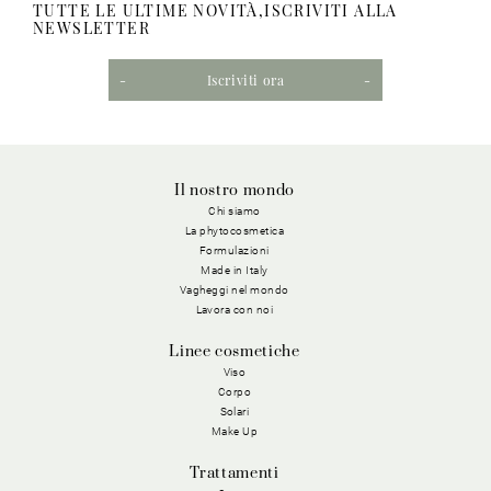
TUTTE LE ULTIME NOVITÀ,ISCRIVITI ALLA
NEWSLETTER
Iscriviti ora
Il nostro mondo
Chi siamo
La phytocosmetica
Formulazioni
Made in Italy
Vagheggi nel mondo
Lavora con noi
Linee cosmetiche
Viso
Corpo
Solari
Make Up
Trattamenti