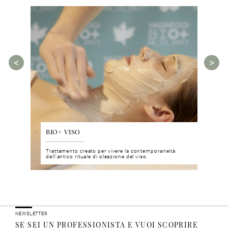
BIO+ VISO
DIS
 del viso
Trattamento creato per vivere la contemporaneità
Un nu
i prodotti
dell’antico rituale di oleazione del viso.
neuro
NEWSLETTER
SE SEI UN PROFESSIONISTA E VUOI SCOPRIRE