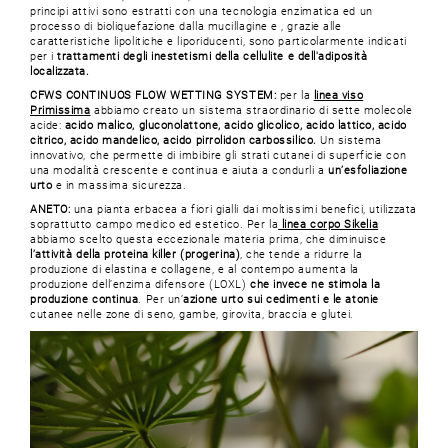
principi attivi sono estratti con una tecnologia enzimatica ed un
processo di bioliquefazione dalla mucillagine e , grazie alle
caratteristiche lipolitiche e liporiducenti, sono particolarmente indicati
per i
trattamenti degli inestetismi della cellulite e dell'adiposità
localizzata.
CFWS CONTINUOS FLOW WETTING SYSTEM:
per la
linea viso
Primissima
abbiamo creato un sistema straordinario di sette molecole
acide:
acido malico, gluconolattone, acido glicolico, acido lattico, acido
citrico, acido mandelico, acido pirrolidon carbossilico.
Un sistema
innovativo, che permette di imbibire gli strati cutanei di superficie con
una modalità crescente e continua e aiuta a condurli a
un’esfoliazione
urto
e in massima sicurezza.
ANETO:
una pianta erbacea a fiori gialli dai moltissimi benefici, utilizzata
soprattutto campo medico ed estetico. Per la
linea corpo Sikelia
abbiamo scelto questa eccezionale materia prima, che diminuisce
l’attività della proteina killer (progerina)
, che tende a ridurre la
produzione di elastina e collagene, e al contempo aumenta la
produzione dell’enzima difensore (LOXL)
che invece ne stimola la
produzione continua
. Per un’
azione urto sui cedimenti e le atonie
cutanee nelle zone di seno, gambe, girovita, braccia e glutei.