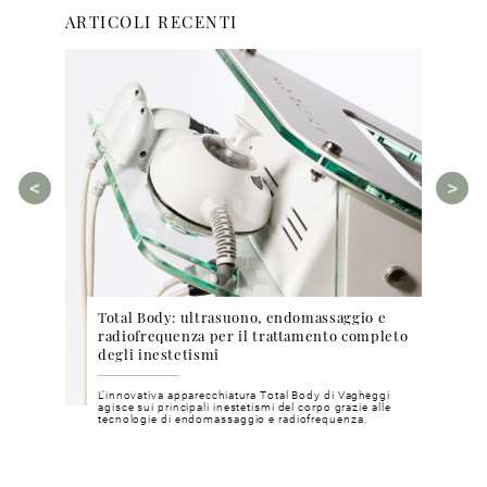
ARTICOLI RECENTI
Total Body: ultrasuono, endomassaggio e
Cosm
ea Bright
radiofrequenza per il trattamento completo
phyt
degli inestetismi
pri
chia e
L’innovativa apparecchiatura Total Body di Vagheggi
Metod
inosa e
agisce sui principali inestetismi del corpo grazie alle
mater
tecnologie di endomassaggio e radiofrequenza.
nostri