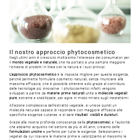
Il nostro approccio phytocosmetico
Negli ultimi anni è cresciuto moltissimo l'interesse dei consumatori per
il
mondo vegetale e naturale,
che ha portato a una sempre maggiore
richiesta di prodotti in linea con la natura e i suoi principi.
L’approccio phytocosmetico
è la risposta migliore per questa esigenza,
perché permette formulare cosmetici naturali, senza rinunciare alla
massima efficacia, che è possibile ottenere solo grazie al contributo
delle tecnologie più innovative. I phytocosmetici infatti vengono
sviluppati a partire da
materie prime naturali
unite a
molecole vegetali
pure
, estratte e stabilizzate, per agire in modo mirato sugli inestetismi.
All’azione complessiva dell’estratto vegetale, si unisce quindi un
molecola naturale capace di rispondere con maggiore efficacia alle
specifiche esigenze cutanee, e di dare
risultati visibili e duraturi.
Grazie alla nostra profonda conoscenza della
phytoscomesi
, e l’autorità
che abbiamo acquisito nel settore da più di 40 anni, creiamo delle
formulazioni uniche
e perfette per tutte le esigenze. Selezioniamo i
vegetali da cui ricavare le materie prime e valorizziamo al massimo le