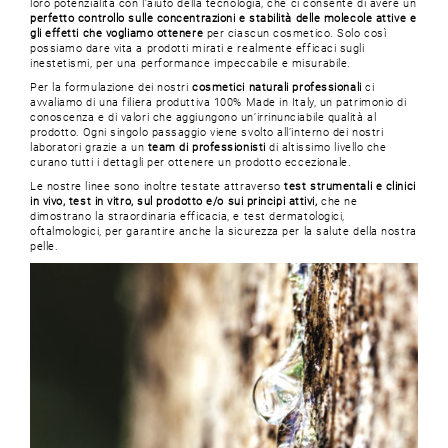
loro potenzialità con l’aiuto della tecnologia, che ci consente di avere un
perfetto controllo sulle concentrazioni e stabilità delle molecole attive e
gli effetti che vogliamo ottenere
per ciascun cosmetico. Solo così
possiamo dare vita a prodotti mirati e realmente efficaci sugli
inestetismi, per una performance impeccabile e misurabile.
Per la formulazione dei nostri
cosmetici naturali professionali
ci
avvaliamo di una filiera produttiva 100% Made in Italy, un patrimonio di
conoscenza e di valori che aggiungono un’irrinunciabile qualità al
prodotto. Ogni singolo passaggio viene svolto all’interno dei nostri
laboratori grazie a un
team di professionisti
di altissimo livello che
curano tutti i dettagli per ottenere un prodotto eccezionale.
Le nostre linee sono inoltre testate attraverso
test strumentali e clinici
in vivo, test in vitro, sul prodotto e/o sui principi attivi,
che ne
dimostrano la straordinaria efficacia, e test dermatologici,
oftalmologici, per garantire anche la sicurezza per la salute della nostra
pelle.