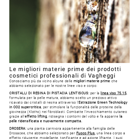
Le migliori materie prime dei prodotti
cosmetici professionali di Vagheggi
Conosciamo più da vicino alcune delle
migliori materie prime
che
abbiamo selezionato per le nostre linee viso e corpo:
CRISTALLI DI RESINA DI PISTACIA LENTISCUS:
per la
linea viso 75.15,
formulata per la pelle matura, abbiamo scelto un prezioso attivo
ricavato dai cristalli di resina attraverso l’
Estrazione Green Technology
in CO2 supercritica
, per stimolare la funzionalità delle proteine della
giovinezza (Klotho) nei fibroblasti. Combatte l’invecchiamento cutaneo
grazie all'
effetto lifting
, ridisegna i contorni del volto e fa apparire
la
pelle ridensificata e nuovamente compatta.
DROSERA:
una pianta carnivora appartenente alla famiglia delle
Drosacee, che abbiamo selezionato per
Fuoco Plus
,
una linea corpo a
effetto riducente, modellante, tonificante e ad azione liftante. I suoi