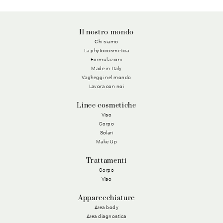
Il nostro mondo
Chi siamo
La phytocosmetica
Formulazioni
Made in Italy
Vagheggi nel mondo
Lavora con noi
Linee cosmetiche
Viso
Corpo
Solari
Make Up
Trattamenti
Corpo
Viso
Apparecchiature
Area body
Area diagnostica