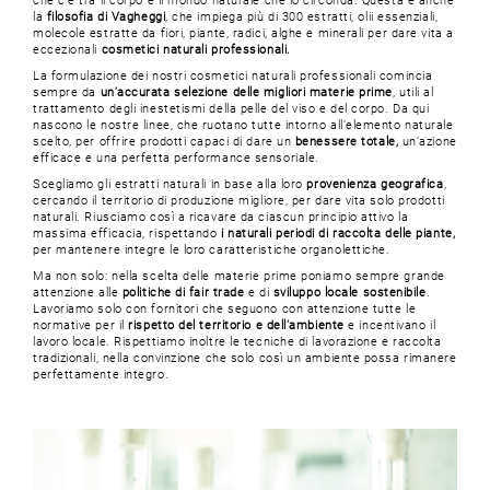
che c’è tra il corpo e il mondo naturale che lo circonda. Questa è anche
la
filosofia di Vagheggi
, che impiega più di 300 estratti, olii essenziali,
molecole estratte da fiori, piante, radici, alghe e minerali per dare vita a
eccezionali
cosmetici naturali professionali.
La formulazione dei nostri cosmetici naturali professionali comincia
sempre da
un’accurata selezione delle migliori materie prime
, utili al
trattamento degli inestetismi della pelle del viso e del corpo. Da qui
nascono le nostre linee, che ruotano tutte intorno all’elemento naturale
scelto, per offrire prodotti capaci di dare un
benessere totale,
un’azione
efficace e una perfetta performance sensoriale.
Scegliamo gli estratti naturali in base alla loro
provenienza geografica
,
cercando il territorio di produzione migliore, per dare vita solo prodotti
naturali. Riusciamo così a ricavare da ciascun principio attivo la
massima efficacia, rispettando
i naturali periodi di raccolta delle piante,
per mantenere integre le loro caratteristiche organolettiche.
Ma non solo: nella scelta delle materie prime poniamo sempre grande
attenzione alle
politiche di fair trade
e di
sviluppo locale sostenibile
.
Lavoriamo solo con fornitori che seguono con attenzione tutte le
normative per il
rispetto del territorio
e dell’ambiente
e incentivano il
lavoro locale. Rispettiamo inoltre le tecniche di lavorazione e raccolta
tradizionali, nella convinzione che solo così un ambiente possa rimanere
perfettamente integro.