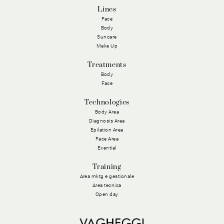
Lines
Face
Body
Suncare
Make Up
Treatments
Body
Face
Technologies
Body Area
Diagnosis Area
Epilation Area
Face Area
Exential
Training
Area mktg e gestionale
Area tecnica
Open day