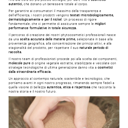
autentici,
che donano un benessere totale al corpo.
Per garantire ai consumatori il massimo della trasparenza e
dell’efficienza, i nostri prodotti vengono
testati microbiologicamente,
dermatologicamente e per il nickel
. Un processo di rigore
fondamentale, che ci permette di assicurare sempre le
migliori
performance formulative in totale sicurezza.
Il percorso di creazione dei nostri phytocosmetici professionali nasce
da una
scelta accurata delle materie prime,
selezionate in base alla
provenienza geografica, alla concentrazione dei principi attivi, e alla
stagionalità del prodotto, per rispettare il suo
naturale periodo di
raccolta.
Il nostro team di professionisti procede poi alla scelta dei componenti,
molecole pure
di origine vegetale estratte, stabilizzate e veicolate con
strategie tecnologiche di ultima generazione danno vita a
cosmetici
dalla straordinaria efficacia.
Un approccio al contempo naturale, sostenibile e tecnologico, che
portiamo avanti in ogni nostro progresso, rimanendo sempre fedeli a
quella visione di bellezza
autentica, etica e rispettosa
che racconta la
nostra storia e il nostro futuro.