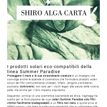
I prodotti solari eco-compatibili della
linea Summer Paradise
Proteggere il mare e le sue straordinarie creature
è un impegno che
coinvolge anche le aziende di cosmetica che formulano prodotti solari.
Alcuni dei filtri comunemente utilizzati, infatti, vengono considerati
piuttosto
controversi
, non solo per i rischi legati alla salute della nostra
pelle, ma anche per il loro impatto inquinante.
Seguendo i principi di una cosmetica sostenibile ed etica, Vagheggi ha
scelto per la formulazione dei suoi
solari Summer Paradise solo filtri
chimici facilmente biodegradabili
, e un
filtro non nano
, e quindi privo di
effetti tossici. Una linea di solari ecocompatibili che si uniformano alle