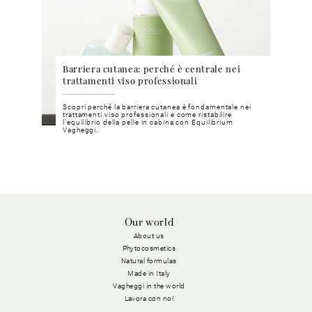
o
Barriera cutanea: perché è centrale nei
Beau
trattamenti viso professionali
per 
dise
Scopri perché la barriera cutanea è fondamentale nei
Poten
zatura
trattamenti viso professionali e come ristabilire
dimost
marino.
l’equilibrio della pelle in cabina con Equilibrium
stagio
Vagheggi.
Our world
About us
Phytocosmetics
Natural formulas
Made in Italy
Vagheggi in the world
Lavora con noi