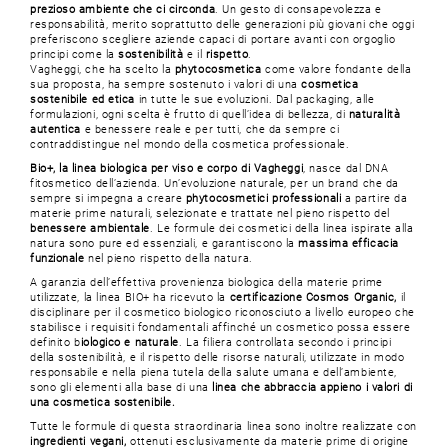
prezioso ambiente che ci circonda
. Un gesto di consapevolezza e
responsabilità, merito soprattutto delle generazioni più giovani che oggi
preferiscono scegliere aziende capaci di portare avanti con orgoglio
principi come la
sostenibilità
e il
rispetto
.
Vagheggi, che ha scelto la
phytocosmetica
come valore fondante della
sua proposta, ha sempre sostenuto i valori di una
cosmetica
sostenibile ed etica
in tutte le sue evoluzioni. Dal packaging, alle
formulazioni, ogni scelta è frutto di quell’idea di bellezza, di
naturalità
autentica
e benessere reale e per tutti, che da sempre ci
contraddistingue nel mondo della cosmetica professionale.
Bio+, la linea biologica per viso e corpo di Vagheggi
, nasce dal DNA
fitosmetico dell’azienda. Un’evoluzione naturale, per un brand che da
sempre si impegna a creare
phytocosmetici professionali
a partire da
materie prime naturali, selezionate e trattate nel pieno rispetto del
benessere ambientale
. Le formule dei cosmetici della linea ispirate alla
natura sono pure ed essenziali, e garantiscono la
massima efficacia
funzionale
nel pieno rispetto della natura.
A garanzia dell’effettiva provenienza biologica della materie prime
utilizzate, la linea BIO+ ha ricevuto la
certificazione Cosmos Organic,
il
disciplinare per il cosmetico biologico riconosciuto a livello europeo che
stabilisce i requisiti fondamentali affinché un cosmetico possa essere
definito b
iologico e naturale
. La filiera controllata secondo i principi
della sostenibilità, e il rispetto delle risorse naturali, utilizzate in modo
responsabile e nella piena tutela della salute umana e dell’ambiente,
sono gli elementi alla base di una
linea che abbraccia appieno i valori di
una cosmetica sostenibile.
Tutte le formule di questa straordinaria linea sono inoltre realizzate con
ingredienti vegani,
ottenuti esclusivamente da materie prime di origine