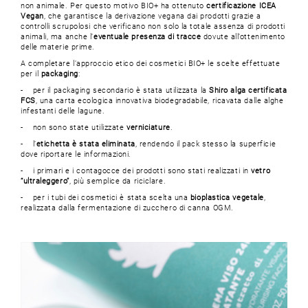
non animale. Per questo motivo BIO+ ha ottenuto
certificazione ICEA
Vegan
, che garantisce la derivazione vegana dai prodotti grazie a
controlli scrupolosi che verificano non solo la totale assenza di prodotti
animali, ma anche l’
eventuale presenza di tracce
dovute all’ottenimento
delle materie prime.
A completare l’approccio etico dei cosmetici BIO+ le scelte effettuate
per il
packaging
:
- per il packaging secondario è stata utilizzata la
Shiro alga certificata
FCS
, una carta ecologica innovativa biodegradabile, ricavata dalle alghe
infestanti delle lagune.
- non sono state utilizzate
verniciature
.
- l’
etichetta è stata eliminata
, rendendo il pack stesso la superficie
dove riportare le informazioni.
- i primari e i contagocce dei prodotti sono stati realizzati in
vetro
“ultraleggero”
, più semplice da riciclare.
- per i tubi dei cosmetici è stata scelta una
bioplastica vegetale
,
realizzata dalla fermentazione di zucchero di canna OGM.