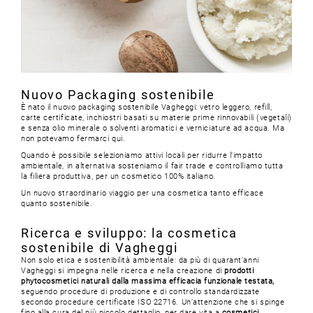
Nuovo Packaging sostenibile
È nato il nuovo packaging sostenibile Vagheggi: vetro leggero, refill,
carte certificate, inchiostri basati su materie prime rinnovabili (vegetali)
e senza olio minerale o solventi aromatici e verniciature ad acqua. Ma
non potevamo fermarci qui.
Quando è possibile selezioniamo attivi locali per ridurre l’impatto
ambientale, in alternativa sosteniamo il fair trade e controlliamo tutta
la filiera produttiva, per un cosmetico 100% italiano.
Un nuovo straordinario viaggio per una cosmetica tanto efficace
quanto sostenibile.
Ricerca e sviluppo: la cosmetica
sostenibile di Vagheggi
Non solo etica e sostenibilità ambientale: da più di quarant’anni
Vagheggi si impegna nelle ricerca e nella creazione di
prodotti
phytocosmetici naturali dalla massima efficacia funzionale testata,
seguendo procedure di produzione e di controllo standardizzate
secondo procedure certificate ISO 22716. Un’attenzione che si spinge
fino alla cura del più piccolo dettaglio, per dare vita a
cosmetici