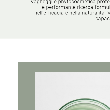
Vagheggi è phytocosmetica professi
e performante ricerca formula
nell’efficacia e nella naturalità
capace