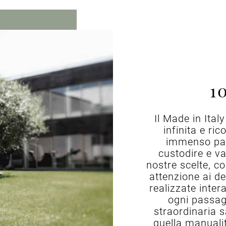
1
Il Made in Ital
infinita e ri
immenso pat
custodire e va
nostre scelte, co
attenzione ai d
realizzate inter
ogni passag
straordinaria s
quella manualit