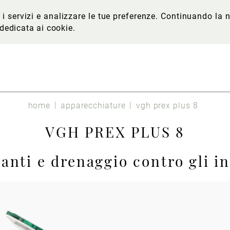
re i servizi e analizzare le tue preferenze. Continuando l
 dedicata ai cookie
.
home
apparecchiature
vgh prex plus 8
VGH PREX PLUS 8
ti e drenaggio contro gli ine