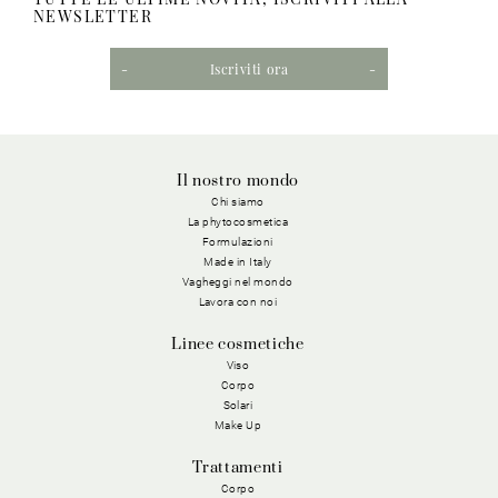
NEWSLETTER
Iscriviti ora
Il nostro mondo
Chi siamo
La phytocosmetica
Formulazioni
Made in Italy
Vagheggi nel mondo
Lavora con noi
Linee cosmetiche
Viso
Corpo
Solari
Make Up
Trattamenti
Corpo