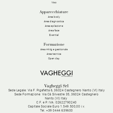
Viso
Apparecchiature
Area body
Area diagnostica
Area epilazione
Area face
Exential
Formazione
Area mktg e gestionale
Area tecnica
Open day
Vagheggi Srl
Sede Legale: Via F. Pigafetta 6, 36024 Castegnero Nanto (VI) Italy
Sede Formazione: Via Cà Silvestre 35, 36024 Castegnero
Nanto (VI) Italy
C.F. e P. IVA: 02622790240
Capitale Sociale Euro 1.549.500,00 i.v.
Tel. +39 0444 639600