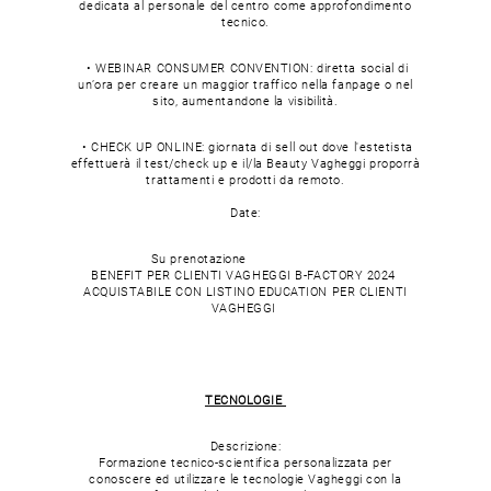
dedicata al personale del centro come approfondimento
tecnico.
• WEBINAR CONSUMER CONVENTION: diretta social di
un’ora per creare un maggior traffico nella fanpage o nel
sito, aumentandone la visibilità.
• CHECK UP ONLINE: giornata di sell out dove l'estetista
effettuerà il test/check up e il/la Beauty Vagheggi proporrà
trattamenti e prodotti da remoto.
Date:
Su prenotazione
BENEFIT PER CLIENTI VAGHEGGI B-FACTORY 2024
ACQUISTABILE CON LISTINO EDUCATION PER CLIENTI
VAGHEGGI
TECNOLOGIE
Descrizione:
Formazione tecnico-scientifica personalizzata per
conoscere ed utilizzare le tecnologie Vagheggi con la