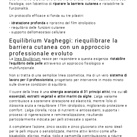
fisiologia, con l’obiettivo di
riparare la barriera cutanea
e ristabilirne la
funzionalità.
Un protocollo efficace si fonda su tre pilastri:
-
idratazione profonda
e ripristino del film idrolipidico
- riequilibrio delle funzioni cutanee
- supporto dell’omeostasi cellulare
Equilibrium Vagheggi: riequilibrare la
barriera cutanea con un approccio
professionale evoluto
La
linea Equilibrium
nasce per rispondere a questa esigenza:
ristabilire
l’equilibrio della pelle
attraverso un approccio fisiologico e
multifunzionale.
Non si tratta di una semplice linea cosmetica, ma di un vero
sistema di
lavoro per il professionista
, progettato per intervenire in modo mirato
sulle diverse condizioni di squilibrio.
Il cuore della linea è una
sinergia avanzata di 31 principi attivi
, tra cui
oli
essenziali, estratti vegetali e attivi marini da alghe
. L’alga wakame
contribuisce a sostenere idratazione ed elasticità, mentre l’olio di
Abissinia aiuta a riequilibrare il film idrolipidico, migliorando protezione e
comfort. L’alga clorella, ricca di nutrienti e antiossidanti, supporta i
processi di rigenerazione e remineralizzazione, risultando
particolarmente indicata per pelli stressate o spente.
A completare l’azione, zinco ossido e zinco gluconato che sono ideali
per le pelli impure o sensibilizzate, mentre attivi lenitivi come alfa-
bisabololo, elicriso, malva, tiglio e camomilla contribuiscono a ridurre