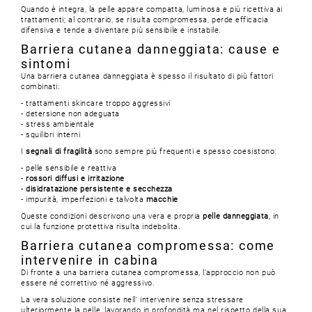
Quando è integra, la pelle appare compatta, luminosa e più ricettiva ai
trattamenti; al contrario, se risulta compromessa, perde efficacia
difensiva e tende a diventare più sensibile e instabile.
Barriera cutanea danneggiata: cause e
sintomi
Una barriera cutanea danneggiata è spesso il risultato di più fattori
combinati:
- trattamenti skincare troppo aggressivi
- detersione non adeguata
- stress ambientale
- squilibri interni
I
segnali di fragilità
sono sempre più frequenti e spesso coesistono:
- pelle sensibile e reattiva
-
rossori diffusi e irritazione
-
disidratazione persistente e secchezza
- impurità, imperfezioni e talvolta
macchie
Queste condizioni descrivono una vera e propria
pelle danneggiata
, in
cui la funzione protettiva risulta indebolita.
Barriera cutanea compromessa: come
intervenire in cabina
Di fronte a una barriera cutanea compromessa, l’approccio non può
essere né correttivo né aggressivo.
La vera soluzione consiste nell’ intervenire senza stressare
ulteriormente la pelle, lavorando in profondità ma nel rispetto della sua