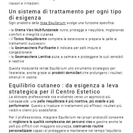
rossori e irritazioni.
Un sistema di trattamento per ogni tipo
di esigenza
Ogni prodotto della
linea Equilibrium
svolge una funzione specifica:
- la
Crema Viso Multifunzionale
nutre, protegge e riequilibra, migliorando
comfort e integrità cutanea
- il
Tonico Riequilibrante
completa la detersione e prepara la pelle ai
trattamenti successivi
- la
Geomaschera Purificante
è indicata per pelli impure e
congestionate
- la
Geomaschera Lenitiva
aiuta a calmare e proteggere le cuti sensibili
e reattive
Questa modularità rende Equilibrium uno strumento strategico per
l’estetista, anche grazie ai
prodotti domiciliari
che prolungano i risultati
ottenuti in cabina.
Equilibrio cutaneo : da esigenza a leva
strategica per il Centro Estetico
La skincare professionale sta evolvendo verso un approccio più
consapevole: una
pelle riequilibrata è più ricettiva, più stabile e più
performante
. Questo si traduce in trattamenti più efficaci, risultati più
visibili e clienti più soddisfatte.
Per il professionista, integrare Equilibrium nei propri protocolli consente
di
migliorare la qualità complessiva dei percorsi viso
e gestire anche le
pelli più difficili con maggiore sicurezza,
costruendo routine
personalizzate
capaci di proteggere e mantenere nel tempo l’equilibrio