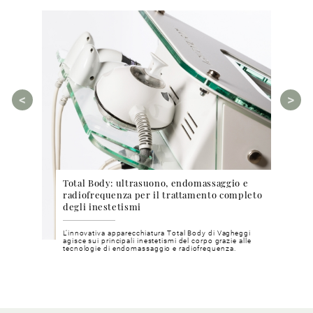
Total Body: ultrasuono, endomassaggio e
Cosm
ea Bright
radiofrequenza per il trattamento completo
phyt
degli inestetismi
pri
chia e
L’innovativa apparecchiatura Total Body di Vagheggi
Metod
inosa e
agisce sui principali inestetismi del corpo grazie alle
mater
tecnologie di endomassaggio e radiofrequenza.
nostri