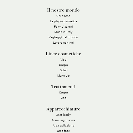
Il nostro mondo
Chi siamo
La phytocosmetica
Formulazioni
Made in Italy
Vagheggi nel mondo
Lavora con noi
Linee cosmetiche
Viso
Corpo
Solari
Make Up
Trattamenti
Corpo
Viso
Apparecchiature
Area body
Area diagnostica
Area epilazione
Area face