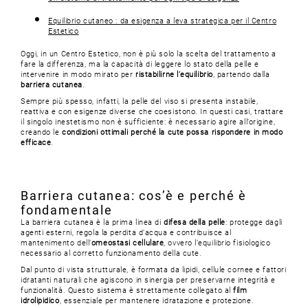
Equilibrio cutaneo : da esigenza a leva strategica per il Centro
Estetico
Oggi, in un Centro Estetico, non è più solo la scelta del trattamento a
fare la differenza, ma la capacità di leggere lo stato della pelle e
intervenire in modo mirato per
ristabilirne l’equilibrio
, partendo dalla
barriera cutanea
.
Sempre più spesso, infatti, la pelle del viso si presenta instabile,
reattiva e con esigenze diverse che coesistono. In questi casi, trattare
il singolo inestetismo non è sufficiente: è necessario agire all’origine,
creando le
condizioni ottimali perché la cute possa rispondere in modo
efficace
.
Barriera cutanea: cos’è e perché è
fondamentale
La barriera cutanea è la prima linea di
difesa della pelle
: protegge dagli
agenti esterni, regola la perdita d’acqua e contribuisce al
mantenimento dell’
omeostasi cellulare
, ovvero l’equilibrio fisiologico
necessario al corretto funzionamento della cute.
Dal punto di vista strutturale, è formata da lipidi, cellule cornee e fattori
idratanti naturali che agiscono in sinergia per preservarne integrità e
funzionalità. Questo sistema è strettamente collegato al
film
idrolipidico
, essenziale per mantenere idratazione e protezione.