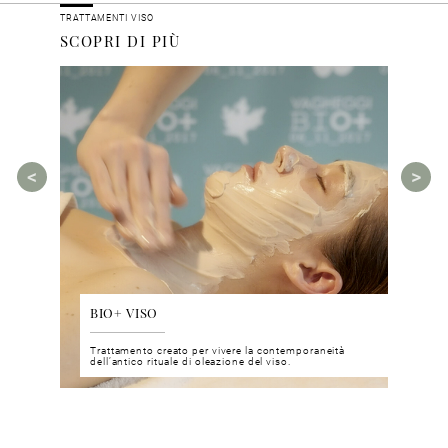
TRATTAMENTI VISO
SCOPRI DI PIÙ
BIO+ VISO
DIS
 del viso
Trattamento creato per vivere la contemporaneità
Un nu
i prodotti
dell’antico rituale di oleazione del viso.
neuro