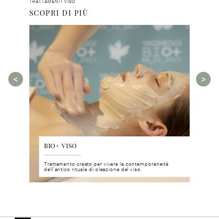
TRATTAMENTI VISO
SCOPRI DI PIÙ
BIO+ VISO
DIS
 del viso
Trattamento creato per vivere la contemporaneità
Un nu
i prodotti
dell’antico rituale di oleazione del viso.
neuro