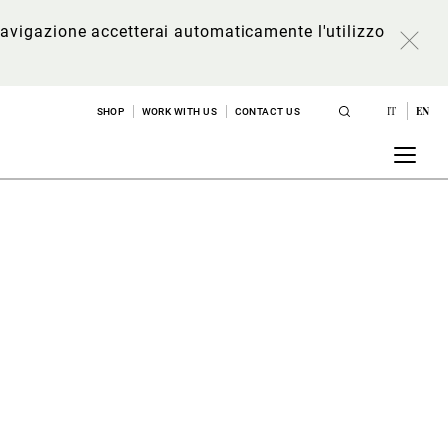
a navigazione accetterai automaticamente l'utilizzo
IT
EN
SHOP
WORK WITH US
CONTACT US