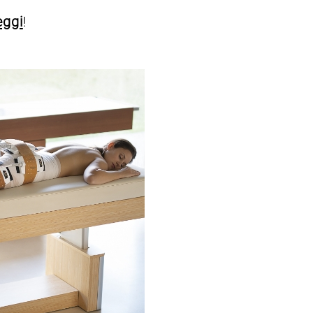
eggi
!