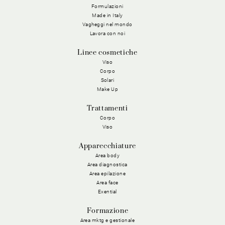
Formulazioni
Made in Italy
Vagheggi nel mondo
Lavora con noi
Linee cosmetiche
Viso
Corpo
Solari
Make Up
Trattamenti
Corpo
Viso
Apparecchiature
Area body
Area diagnostica
Area epilazione
Area face
Exential
Formazione
Area mktg e gestionale