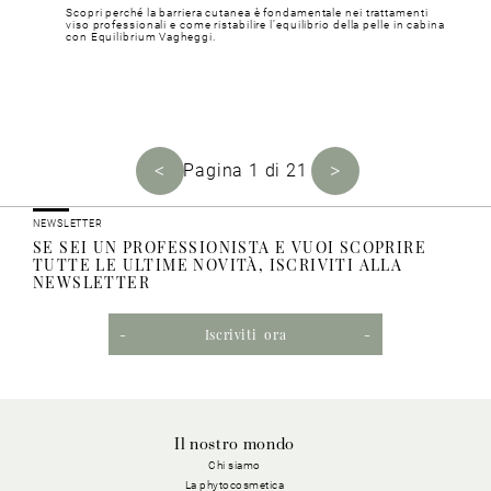
Scopri perché la barriera cutanea è fondamentale nei trattamenti
viso professionali e come ristabilire l’equilibrio della pelle in cabina
con Equilibrium Vagheggi.
<
>
Pagina 1 di 21
NEWSLETTER
SE SEI UN PROFESSIONISTA E VUOI SCOPRIRE
TUTTE LE ULTIME NOVITÀ, ISCRIVITI ALLA
NEWSLETTER
Iscriviti ora
Il nostro mondo
Chi siamo
La phytocosmetica