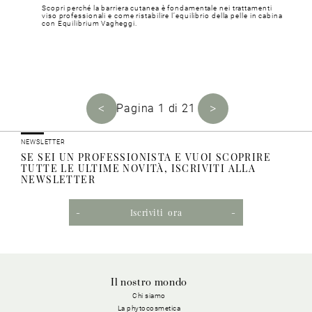
Scopri perché la barriera cutanea è fondamentale nei trattamenti
viso professionali e come ristabilire l’equilibrio della pelle in cabina
con Equilibrium Vagheggi.
<
>
Pagina 1 di 21
NEWSLETTER
SE SEI UN PROFESSIONISTA E VUOI SCOPRIRE
TUTTE LE ULTIME NOVITÀ, ISCRIVITI ALLA
NEWSLETTER
Iscriviti ora
Il nostro mondo
Chi siamo
La phytocosmetica