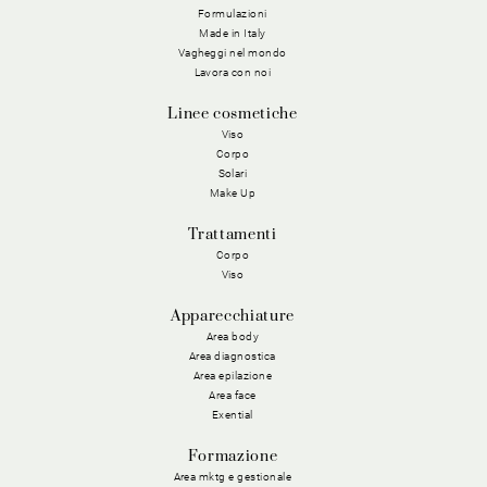
Formulazioni
Made in Italy
Vagheggi nel mondo
Lavora con noi
Linee cosmetiche
Viso
Corpo
Solari
Make Up
Trattamenti
Corpo
Viso
Apparecchiature
Area body
Area diagnostica
Area epilazione
Area face
Exential
Formazione
Area mktg e gestionale