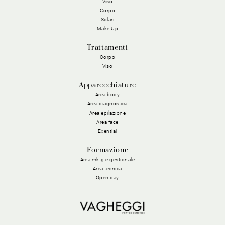
Viso
Corpo
Solari
Make Up
Trattamenti
Corpo
Viso
Apparecchiature
Area body
Area diagnostica
Area epilazione
Area face
Exential
Formazione
Area mktg e gestionale
Area tecnica
Open day