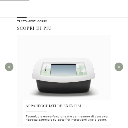
TRATTAMENTI CORPO
SCOPRI DI PIÙ
APPARECCHIATURE EXENTIAL
VGH
Tecnologie mono-funzione che permettono di dare una
Face 
risposta sartoriale su specifici inestetismi viso o corpo.
funzi