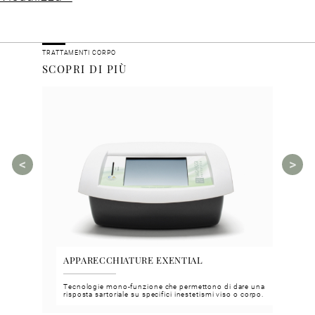
TRATTAMENTI CORPO
SCOPRI DI PIÙ
APPARECCHIATURE EXENTIAL
VGH
Tecnologie mono-funzione che permettono di dare una
Face 
risposta sartoriale su specifici inestetismi viso o corpo.
funzi