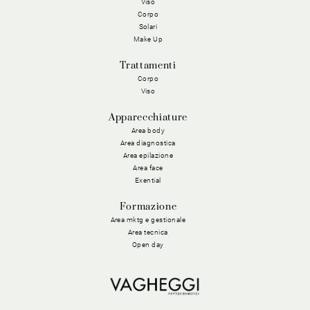
Viso
Corpo
Solari
Make Up
Trattamenti
Corpo
Viso
Apparecchiature
Area body
Area diagnostica
Area epilazione
Area face
Exential
Formazione
Area mktg e gestionale
Area tecnica
Open day