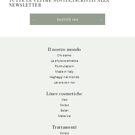
TUTTE LE ULTIME NOVITÀ,ISCRIVITI ALLA
NEWSLETTER
Iscriviti ora
Il nostro mondo
Chi siamo
La phytocosmetica
Formulazioni
Made in Italy
Vagheggi nel mondo
Lavora con noi
Linee cosmetiche
Viso
Corpo
Solari
Make Up
Trattamenti
Corpo