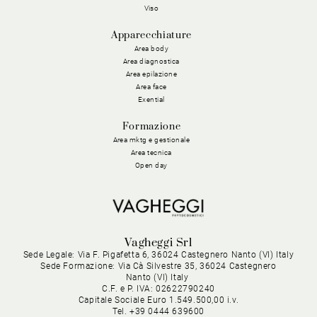
Viso
Apparecchiature
Area body
Area diagnostica
Area epilazione
Area face
Exential
Formazione
Area mktg e gestionale
Area tecnica
Open day
Vagheggi Srl
Sede Legale: Via F. Pigafetta 6, 36024 Castegnero Nanto (VI) Italy
Sede Formazione: Via Cà Silvestre 35, 36024 Castegnero
Nanto (VI) Italy
C.F. e P. IVA: 02622790240
Capitale Sociale Euro 1.549.500,00 i.v.
Tel. +39 0444 639600