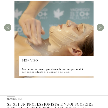
BIO+ VISO
DIS
 del viso
Trattamento creato per vivere la contemporaneità
Un nu
i prodotti
dell’antico rituale di oleazione del viso.
neuro
NEWSLETTER
SE SEI UN PROFESSIONISTA E VUOI SCOPRIRE