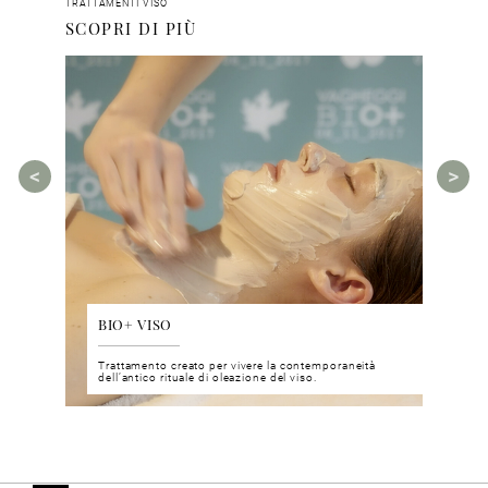
TRATTAMENTI VISO
SCOPRI DI PIÙ
BIO+ VISO
DIS
 del viso
Trattamento creato per vivere la contemporaneità
Un nu
i prodotti
dell’antico rituale di oleazione del viso.
neuro