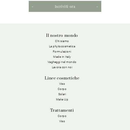
Iscriviti ora
Il nostro mondo
Chi siamo
La phytocosmetica
Formulazioni
Made in Italy
Vagheggi nel mondo
Lavora con noi
Linee cosmetiche
Viso
Corpo
Solari
Make Up
Trattamenti
Corpo
Viso