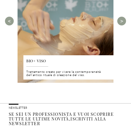
BIO+ VISO
DIS
 del viso
Trattamento creato per vivere la contemporaneità
Un nu
i prodotti
dell’antico rituale di oleazione del viso.
neuro
NEWSLETTER
SE SEI UN PROFESSIONISTA E VUOI SCOPRIRE
TUTTE LE ULTIME NOVITÀ,ISCRIVITI ALLA
NEWSLETTER