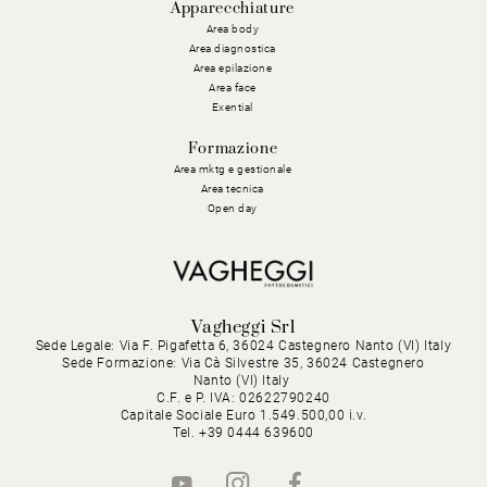
Apparecchiature
Area body
Area diagnostica
Area epilazione
Area face
Exential
Formazione
Area mktg e gestionale
Area tecnica
Open day
Vagheggi Srl
Sede Legale: Via F. Pigafetta 6, 36024 Castegnero Nanto (VI) Italy
Sede Formazione: Via Cà Silvestre 35, 36024 Castegnero
Nanto (VI) Italy
C.F. e P. IVA: 02622790240
Capitale Sociale Euro 1.549.500,00 i.v.
Tel. +39 0444 639600