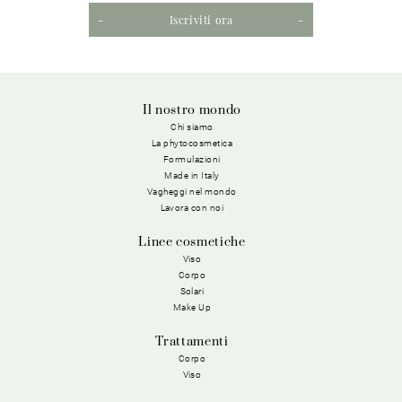
Iscriviti ora
Il nostro mondo
Chi siamo
La phytocosmetica
Formulazioni
Made in Italy
Vagheggi nel mondo
Lavora con noi
Linee cosmetiche
Viso
Corpo
Solari
Make Up
Trattamenti
Corpo
Viso