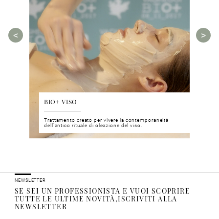
BIO+ VISO
DIS
 del viso
Trattamento creato per vivere la contemporaneità
Un nu
i prodotti
dell’antico rituale di oleazione del viso.
neuro
NEWSLETTER
SE SEI UN PROFESSIONISTA E VUOI SCOPRIRE
TUTTE LE ULTIME NOVITÀ,ISCRIVITI ALLA
NEWSLETTER