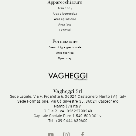
Apparecchiature
Area body
Area diagnostica
Area epilazione
Area face
Exential
Formazione
Area mktg e gestionale
Area tecnica
Open day
Vagheggi Srl
Sede Legale: Via F. Pigafetta 6, 36024 Castegnero Nanto (VI) Italy
Sede Formazione: Via Cà Silvestre 35, 36024 Castegnero
Nanto (VI) Italy
C.F. e P. IVA: 02622790240
Capitale Sociale Euro 1.549.500,00 i.v.
Tel. +39 0444 639600