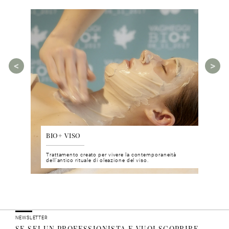
BIO+ VISO
DIS
 del viso
Trattamento creato per vivere la contemporaneità
Un nu
i prodotti
dell’antico rituale di oleazione del viso.
neuro
NEWSLETTER
SE SEI UN PROFESSIONISTA E VUOI SCOPRIRE