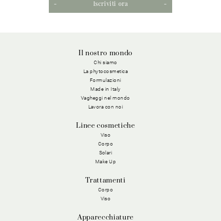
Iscriviti ora
Il nostro mondo
Chi siamo
La phytocosmetica
Formulazioni
Made in Italy
Vagheggi nel mondo
Lavora con noi
Linee cosmetiche
Viso
Corpo
Solari
Make Up
Trattamenti
Corpo
Viso
Apparecchiature