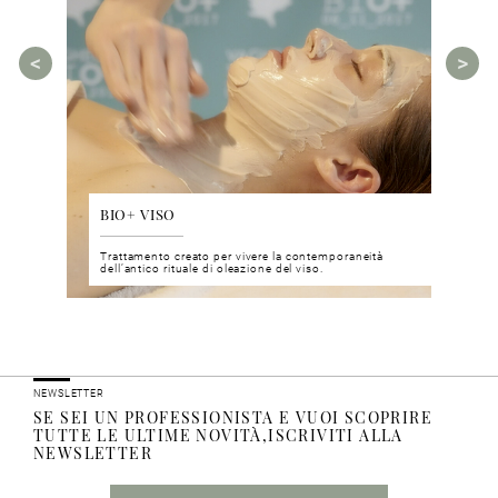
BIO+ VISO
DIS
 del viso
Trattamento creato per vivere la contemporaneità
Un nu
i prodotti
dell’antico rituale di oleazione del viso.
neuro
NEWSLETTER
SE SEI UN PROFESSIONISTA E VUOI SCOPRIRE
TUTTE LE ULTIME NOVITÀ,ISCRIVITI ALLA
NEWSLETTER