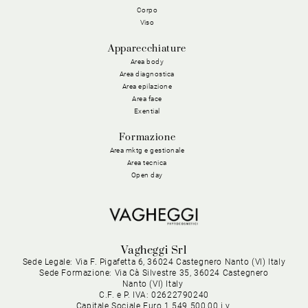
Corpo
Viso
Apparecchiature
Area body
Area diagnostica
Area epilazione
Area face
Exential
Formazione
Area mktg e gestionale
Area tecnica
Open day
Vagheggi Srl
Sede Legale: Via F. Pigafetta 6, 36024 Castegnero Nanto (VI) Italy
Sede Formazione: Via Cà Silvestre 35, 36024 Castegnero
Nanto (VI) Italy
C.F. e P. IVA: 02622790240
Capitale Sociale Euro 1.549.500,00 i.v.