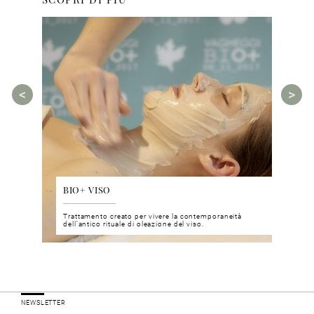
BIO+ VISO
DIS
 del viso
Trattamento creato per vivere la contemporaneità
Un nu
i prodotti
dell’antico rituale di oleazione del viso.
neuro
NEWSLETTER