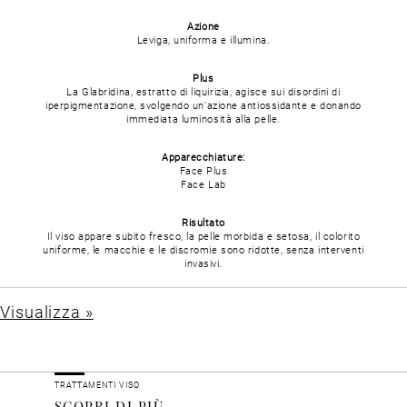
Azione
Leviga, uniforma e illumina.
Plus
La Glabridina, estratto di liquirizia, agisce sui disordini di
iperpigmentazione, svolgendo un’azione antiossidante e donando
immediata luminosità alla pelle.
Apparecchiature:
Face Plus
Face Lab
Risultato
Il viso appare subito fresco, la pelle morbida e setosa, il colorito
uniforme, le macchie e le discromie sono ridotte, senza interventi
invasivi.
Visualizza »
TRATTAMENTI VISO
SCOPRI DI PIÙ