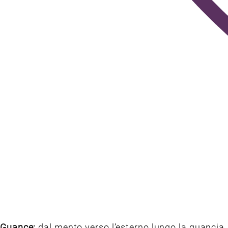
Guance:
dal mento verso l’esterno lungo la guancia.