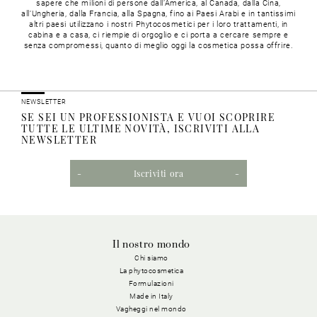
sapere che milioni di persone dall’America, al Canada, dalla Cina,
all’Ungheria, dalla Francia, alla Spagna, fino ai Paesi Arabi e in tantissimi
altri paesi utilizzano i nostri Phytocosmetici per i loro trattamenti, in
cabina e a casa, ci riempie di orgoglio e ci porta a cercare sempre e
senza compromessi, quanto di meglio oggi la cosmetica possa offrire.
NEWSLETTER
SE SEI UN PROFESSIONISTA E VUOI SCOPRIRE
TUTTE LE ULTIME NOVITÀ, ISCRIVITI ALLA
NEWSLETTER
Iscriviti ora
Il nostro mondo
Chi siamo
La phytocosmetica
Formulazioni
Made in Italy
Vagheggi nel mondo