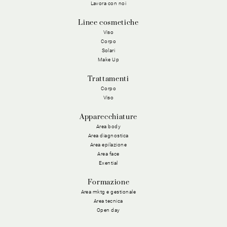
Lavora con noi
Linee cosmetiche
Viso
Corpo
Solari
Make Up
Trattamenti
Corpo
Viso
Apparecchiature
Area body
Area diagnostica
Area epilazione
Area face
Exential
Formazione
Area mktg e gestionale
Area tecnica
Open day