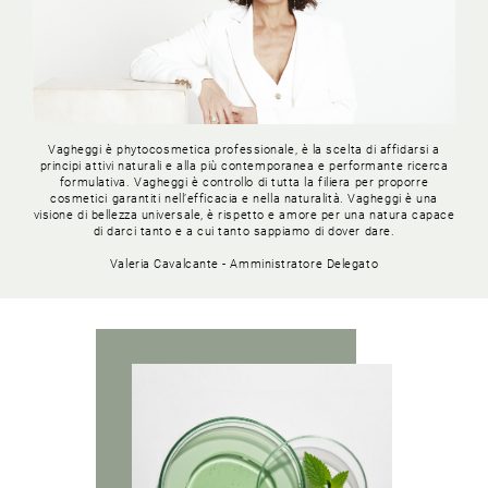
Vagheggi è phytocosmetica professionale, è la scelta di affidarsi a
principi attivi naturali e alla più contemporanea e performante ricerca
formulativa. Vagheggi è controllo di tutta la filiera per proporre
cosmetici garantiti nell’efficacia e nella naturalità. Vagheggi è una
visione di bellezza universale, è rispetto e amore per una natura capace
di darci tanto e a cui tanto sappiamo di dover dare.
Valeria Cavalcante - Amministratore Delegato