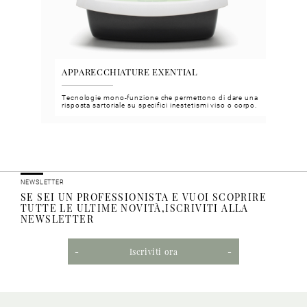
APPARECCHIATURE EXENTIAL
VGH
Tecnologie mono-funzione che permettono di dare una
Face 
risposta sartoriale su specifici inestetismi viso o corpo.
funzi
NEWSLETTER
SE SEI UN PROFESSIONISTA E VUOI SCOPRIRE
TUTTE LE ULTIME NOVITÀ,ISCRIVITI ALLA
NEWSLETTER
Iscriviti ora