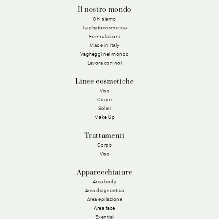
Il nostro mondo
Chi siamo
La phytocosmetica
Formulazioni
Made in Italy
Vagheggi nel mondo
Lavora con noi
Linee cosmetiche
Viso
Corpo
Solari
Make Up
Trattamenti
Corpo
Viso
Apparecchiature
Area body
Area diagnostica
Area epilazione
Area face
Exential