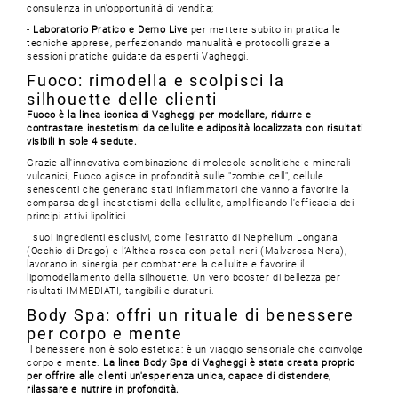
consulenza in un'opportunità di vendita;
-
Laboratorio Pratico e Demo Live
per mettere subito in pratica le
tecniche apprese, perfezionando manualità e protocolli grazie a
sessioni pratiche guidate da esperti Vagheggi.
Fuoco: rimodella e scolpisci la
silhouette delle clienti
Fuoco è la linea iconica di Vagheggi per modellare, ridurre e
contrastare inestetismi da cellulite e adiposità localizzata con risultati
visibili in sole 4 sedute.
Grazie all'innovativa combinazione di molecole senolitiche e minerali
vulcanici, Fuoco agisce in profondità sulle "zombie cell", cellule
senescenti che generano stati infiammatori che vanno a favorire la
comparsa degli inestetismi della cellulite, amplificando l'efficacia dei
principi attivi lipolitici.
I suoi ingredienti esclusivi, come l'estratto di Nephelium Longana
(Occhio di Drago) e l’Althea rosea con petali neri (Malvarosa Nera),
lavorano in sinergia per combattere la cellulite e favorire il
lipomodellamento della silhouette. Un vero booster di bellezza per
risultati IMMEDIATI, tangibili e duraturi.
Body Spa: offri un rituale di benessere
per corpo e mente
Il benessere non è solo estetica: è un viaggio sensoriale che coinvolge
corpo e mente.
La linea Body Spa di Vagheggi è stata creata proprio
per offrire alle clienti un'esperienza unica, capace di distendere,
rilassare e nutrire in profondità.