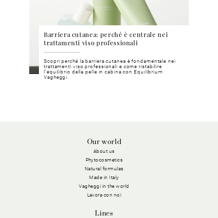
o
Barriera cutanea: perché è centrale nei
Beau
trattamenti viso professionali
per 
dise
Scopri perché la barriera cutanea è fondamentale nei
Poten
zatura
trattamenti viso professionali e come ristabilire
dimost
marino.
l’equilibrio della pelle in cabina con Equilibrium
stagio
Vagheggi.
Our world
About us
Phytocosmetics
Natural formulas
Made in Italy
Vagheggi in the world
Lavora con noi
Lines