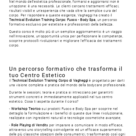
Nel mondo dell'estetica professionale, formarsi e aggiornarsi non è
un'opzione: è una necessità. Le clienti cercano trattamenti efficaci,
risultati visibili e un'esperienza che vada oltre la semplice cura del
corpo. Per rispondere a queste esigenze, Vagheggi ha creato il
Technical Evolution Training Corpo: Fuoco - Body Spa
, un percorso
formativo esclusivo per estetiste e professionisti della bellezza.
Questo corso è molto più di un semplice aggiornamento: è un viaggio
nell'innovazione, un'opportunità unica per perfezionare le competenze,
scoprire protocolli rivoluzionari e migliorare l'efficacia dei trattamenti
corpo.
Un percorso formativo che trasforma il
tuo Centro Estetico
Il
Technical Evolution Training Corpo di Vagheggi
è progettato per darti
una visione completa e pratica del mondo della bodycare professionale.
Durante le sessioni, teoria e pratica si intrecciano per garantirti
strumenti concreti e immediatamente applicabili nel tuo centro
estetico. Cosa ti aspetta durante il corso?
-
Workshop Teorico
sui prodotti Fuoco e Body Spa per scoprire nel
dettaglio la formulazione e i benefici di queste due linee rivoluzionarie,
realizzate con ingredienti naturali e tecnologie cosmetiche avanzate;
-
Role Playing di Vendit
a per imparare a comunicare in modo efficace,
attraverso uno storytelling coinvolgente ed un efficace superamento
delle più classiche obiezioni delle consumatrici, trasformando così ogni