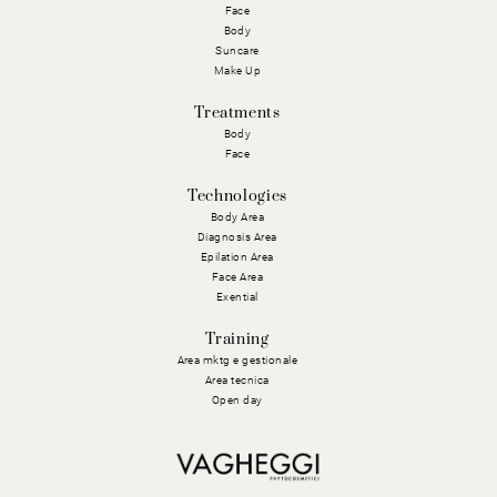
Face
Body
Suncare
Make Up
Treatments
Body
Face
Technologies
Body Area
Diagnosis Area
Epilation Area
Face Area
Exential
Training
Area mktg e gestionale
Area tecnica
Open day