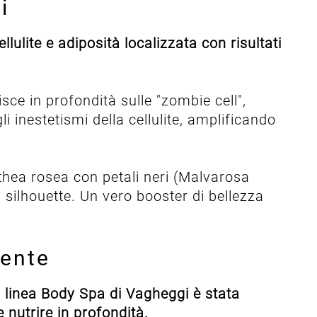
i
lulite e adiposità localizzata con risultati
sce in profondità sulle "zombie cell",
 inestetismi della cellulite, amplificando
lthea rosea con petali neri (Malvarosa
a silhouette. Un vero booster di bellezza
mente
 linea Body Spa di Vagheggi è stata
e nutrire in profondità.