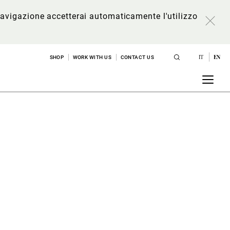
a navigazione accetterai automaticamente l'utilizzo
IT
EN
SHOP
WORK WITH US
CONTACT US