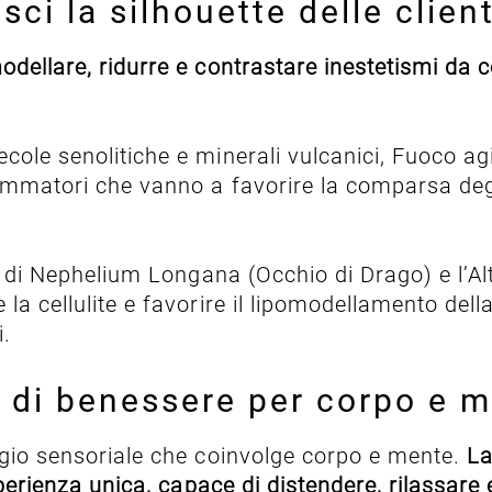
ci la silhouette delle client
dellare, ridurre e contrastare inestetismi da cel
cole senolitiche e minerali vulcanici, Fuoco agi
ammatori che vanno a favorire la comparsa degli
tto di Nephelium Longana (Occhio di Drago) e l’A
la cellulite e favorire il lipomodellamento dell
i.
le di benessere per corpo e 
aggio sensoriale che coinvolge corpo e mente.
La
sperienza unica, capace di distendere, rilassare 