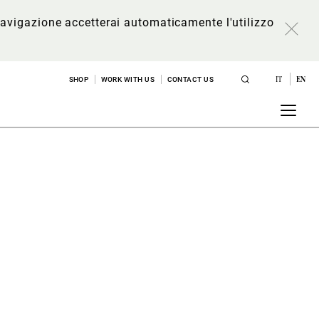
a navigazione accetterai automaticamente l'utilizzo
IT
EN
SHOP
WORK WITH US
CONTACT US