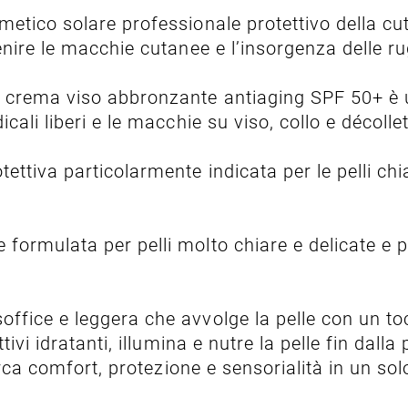
smetico solare professionale protettivo della cu
enire le macchie cutanee e l’insorgenza delle r
 crema viso abbronzante antiaging SPF 50+ è 
ali liberi e le macchie su viso, collo e décollet
tettiva particolarmente indicata per le pelli chi
ormulata per pelli molto chiare e delicate e pe
ffice e leggera che avvolge la pelle con un toc
ivi idratanti, illumina e nutre la pelle fin dall
erca comfort, protezione e sensorialità in un so