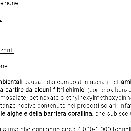
tezione
e
zanti
one
mbientali
causati dai composti rilasciati nell'
amb
a partire da alcuni filtri chimici
(come oxibenzo
mosalate, octinoxate o ethylhexylmethoxycinn
tanze nocive contenute nei prodotti solari, infa
 alghe e della barriera corallina
, che subisce
tima che ogni anno circa 4.000-6.000 tonnellat