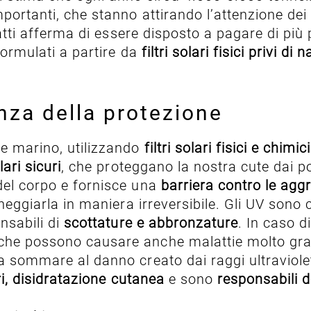
mportanti, che stanno attirando l’attenzione dei
fatti afferma di essere disposto a pagare di più 
formulati a partire da
filtri solari fisici privi di
anza della protezione
te marino, utilizzando
filtri solari fisici e chimici
lari sicuri
, che proteggano la nostra cute dai po
del corpo e fornisce una
barriera contro le agg
eggiarla in maniera irreversibile. Gli UV sono
nsabili di
scottature e abbronzature
. In caso d
che possono causare anche malattie molto grav
a sommare al danno creato dai raggi ultraviolet
i,
disidratazione cutanea
e sono
responsabili 