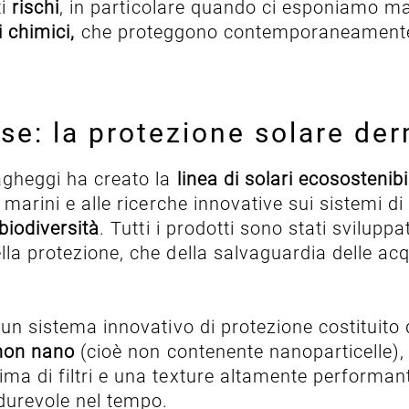
ti
rischi
, in particolare quando ci esponiamo ma
ri chimici,
che proteggono contemporaneamente
e: la protezione solare de
agheggi ha creato la
linea di solari ecososteni
 marini e alle ricerche innovative sui sistemi di 
biodiversità
. Tutti i prodotti sono stati svilup
ella protezione, che della salvaguardia delle a
o un sistema innovativo di protezione costituito
 non nano
(cioè non contenente nanoparticelle),
ima di filtri e una texture altamente performant
durevole nel tempo.