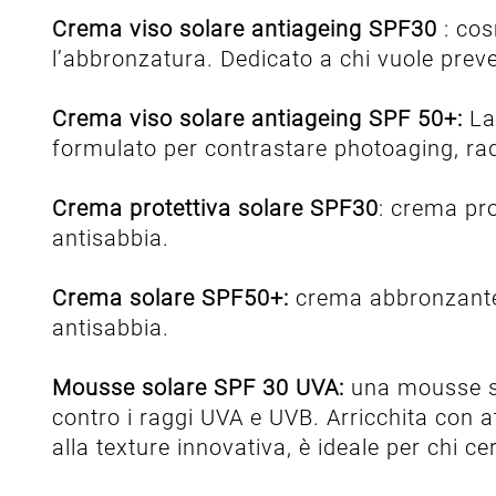
Crema viso solare antiageing SPF30
: co
l’abbronzatura. Dedicato a chi vuole prev
Crema viso solare antiageing SPF 50+:
La
formulato per contrastare photoaging, radic
Crema protettiva solare SPF30
: crema pro
antisabbia.
Crema solare SPF50+:
crema abbronzante f
antisabbia.
Mousse solare SPF 30 UVA:
una mousse so
contro i raggi UVA e UVB. Arricchita con att
alla texture innovativa, è ideale per chi c