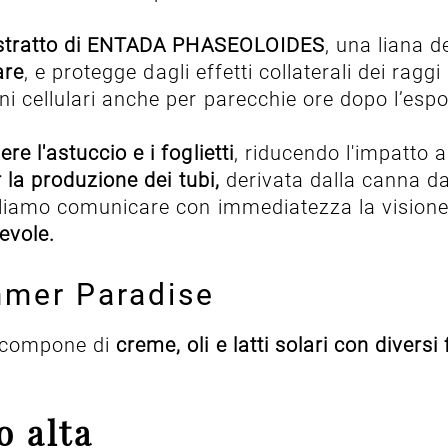
tratto di ENTADA PHASEOLOIDES
, una liana d
are
, e protegge dagli effetti collaterali dei ragg
i cellulari anche per parecchie ore dopo l’espo
re l'astuccio e i foglietti
, riducendo l'impatto a
er la produzione dei tubi,
derivata dalla canna d
ogliamo comunicare con immediatezza la visione 
pevole.
ummer Paradise
 compone di
creme, oli e latti solari con diversi 
o alta