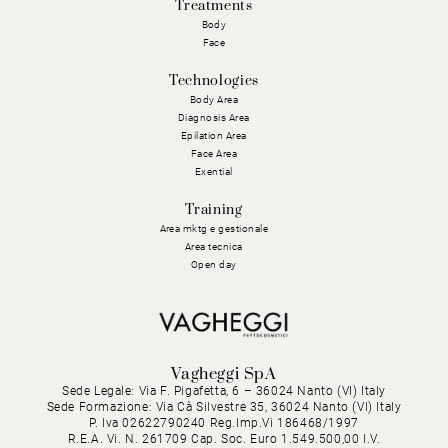
Treatments
Body
Face
Technologies
Body Area
Diagnosis Area
Epilation Area
Face Area
Exential
Training
Area mktg e gestionale
Area tecnica
Open day
Vagheggi SpA
Sede Legale: Via F. Pigafetta, 6 – 36024 Nanto (VI) Italy
Sede Formazione: Via Cà Silvestre 35, 36024 Nanto (VI) Italy
P. Iva 02622790240 Reg.Imp.Vi 186468/1997
R.E.A. Vi. N. 261709 Cap. Soc. Euro 1.549.500,00 I.V.