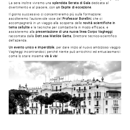
La sera inoltre vivremo una
splendida Serata di Gala
dedicata al
divertimento e al piacere, con
un Ospite di eccezione
.
Il giorno successivo ci concentreremo più sulla formazione:
ascolteremo l’autorevole voce del
Professor Borellini
, che ci
accompagnerà in un viaggio alla scoperta delle
novità scientifiche in
tema cellulite
e le tecniche per combatterla in modo efficace, e
assisteremo alla
presentazione di una nuova linea Corpo Vagheggi
,
raccontata dalla
Dott.ssa Matilde Gatta
, Direttore tecnico-scientifico
dell’azienda.
Un evento unico e imperdibile
, per dare inizio al nuovo ambizioso viaggio
Vagheggi incontrandoci; perché niente può arricchirci ed entusiasmarci
come lo stare insieme
vis à vis
!