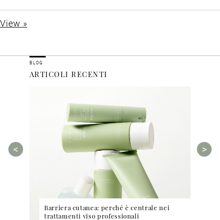
View »
BLOG
ARTICOLI RECENTI
o
Barriera cutanea: perché è centrale nei
Beau
trattamenti viso professionali
per 