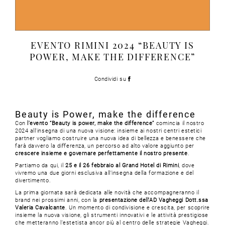
EVENTO RIMINI 2024 “BEAUTY IS
POWER, MAKE THE DIFFERENCE”
Condividi su
Beauty is Power, make the difference
Con
l’evento “Beauty is power, make the difference”
comincia il nostro
2024 all’insegna di una nuova visione: insieme ai nostri centri estetici
partner vogliamo costruire una nuova idea di bellezza e benessere che
farà davvero la differenza, un percorso ad alto valore aggiunto per
crescere insieme e governare perfettamente il nostro presente
.
Partiamo da qui, il
25 e il 26 febbraio al Grand Hotel di Rimini
, dove
vivremo una due giorni esclusiva all’insegna della formazione e del
divertimento.
La prima giornata sarà dedicata alle novità che accompagneranno il
brand nei prossimi anni, con la
presentazione dell’AD Vagheggi Dott.ssa
Valeria Cavalcante
. Un momento di condivisione e crescita, per scoprire
insieme la nuova visione, gli strumenti innovativi e le attività prestigiose
che metteranno l’estetista ancor più al centro delle strategie Vagheggi.