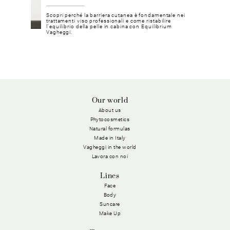
dise
Scopri perché la barriera cutanea è fondamentale nei
Poten
zatura
trattamenti viso professionali e come ristabilire
dimost
marino.
l’equilibrio della pelle in cabina con Equilibrium
stagio
Vagheggi.
Our world
About us
Phytocosmetics
Natural formulas
Made in Italy
Vagheggi in the world
Lavora con noi
Lines
Face
Body
Suncare
Make Up