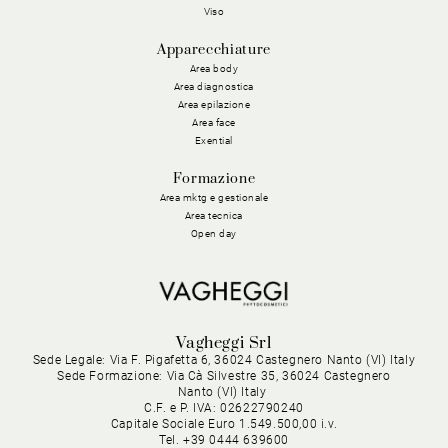
Viso
Apparecchiature
Area body
Area diagnostica
Area epilazione
Area face
Exential
Formazione
Area mktg e gestionale
Area tecnica
Open day
Vagheggi Srl
Sede Legale: Via F. Pigafetta 6, 36024 Castegnero Nanto (VI) Italy
Sede Formazione: Via Cà Silvestre 35, 36024 Castegnero
Nanto (VI) Italy
C.F. e P. IVA: 02622790240
Capitale Sociale Euro 1.549.500,00 i.v.
Tel. +39 0444 639600