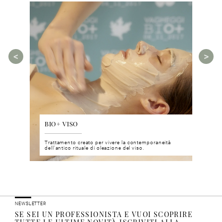
BIO+ VISO
DIS
 del viso
Trattamento creato per vivere la contemporaneità
Un nu
i prodotti
dell’antico rituale di oleazione del viso.
neuro
NEWSLETTER
SE SEI UN PROFESSIONISTA E VUOI SCOPRIRE