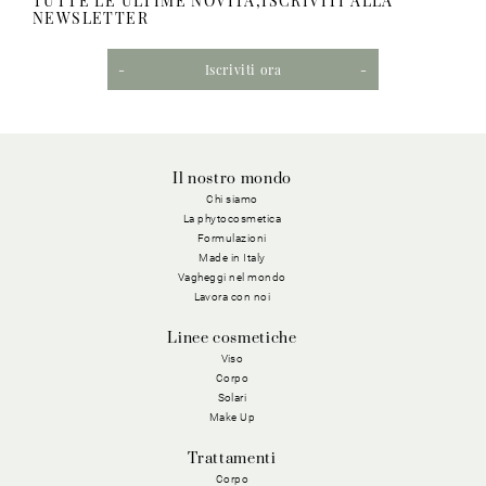
TUTTE LE ULTIME NOVITÀ,ISCRIVITI ALLA
NEWSLETTER
Iscriviti ora
Il nostro mondo
Chi siamo
La phytocosmetica
Formulazioni
Made in Italy
Vagheggi nel mondo
Lavora con noi
Linee cosmetiche
Viso
Corpo
Solari
Make Up
Trattamenti
Corpo