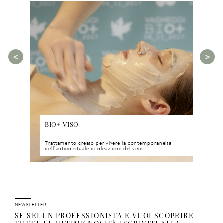
BIO+ VISO
DIS
 del viso
Trattamento creato per vivere la contemporaneità
Un nu
i prodotti
dell’antico rituale di oleazione del viso.
neuro
NEWSLETTER
SE SEI UN PROFESSIONISTA E VUOI SCOPRIRE