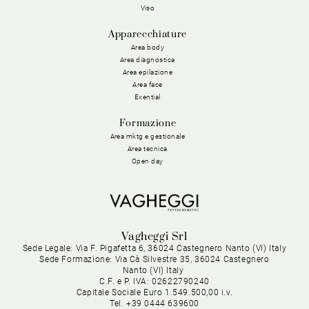
Viso
Apparecchiature
Area body
Area diagnostica
Area epilazione
Area face
Exential
Formazione
Area mktg e gestionale
Area tecnica
Open day
Vagheggi Srl
Sede Legale: Via F. Pigafetta 6, 36024 Castegnero Nanto (VI) Italy
Sede Formazione: Via Cà Silvestre 35, 36024 Castegnero
Nanto (VI) Italy
C.F. e P. IVA: 02622790240
Capitale Sociale Euro 1.549.500,00 i.v.
Tel. +39 0444 639600