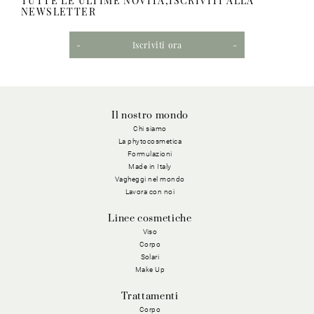
TUTTE LE ULTIME NOVITÀ,ISCRIVITI ALLA
NEWSLETTER
Iscriviti ora
Il nostro mondo
Chi siamo
La phytocosmetica
Formulazioni
Made in Italy
Vagheggi nel mondo
Lavora con noi
Linee cosmetiche
Viso
Corpo
Solari
Make Up
Trattamenti
Corpo