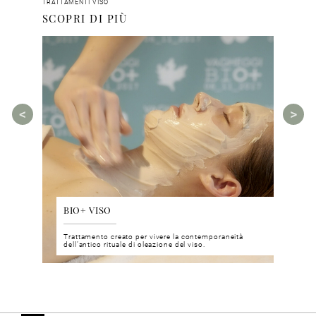
TRATTAMENTI VISO
SCOPRI DI PIÙ
BIO+ VISO
DIS
 del viso
Trattamento creato per vivere la contemporaneità
Un nu
i prodotti
dell’antico rituale di oleazione del viso.
neuro