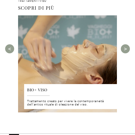
TRATTAMENTI VISO
SCOPRI DI PIÙ
BIO+ VISO
DIS
 del viso
Trattamento creato per vivere la contemporaneità
Un nu
i prodotti
dell’antico rituale di oleazione del viso.
neuro