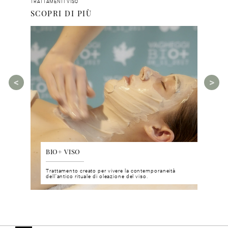
TRATTAMENTI VISO
SCOPRI DI PIÙ
BIO+ VISO
DIS
 del viso
Trattamento creato per vivere la contemporaneità
Un nu
i prodotti
dell’antico rituale di oleazione del viso.
neuro