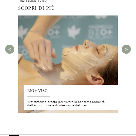
TRATTAMENTI VISO
SCOPRI DI PIÙ
BIO+ VISO
DIS
 del viso
Trattamento creato per vivere la contemporaneità
Un nu
i prodotti
dell’antico rituale di oleazione del viso.
neuro