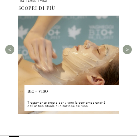
TRATTAMENTI VISO
SCOPRI DI PIÙ
BIO+ VISO
DIS
 del viso
Trattamento creato per vivere la contemporaneità
Un nu
i prodotti
dell’antico rituale di oleazione del viso.
neuro