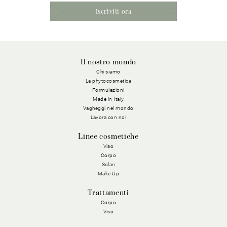
Iscriviti ora
Il nostro mondo
Chi siamo
La phytocosmetica
Formulazioni
Made in Italy
Vagheggi nel mondo
Lavora con noi
Linee cosmetiche
Viso
Corpo
Solari
Make Up
Trattamenti
Corpo
Viso