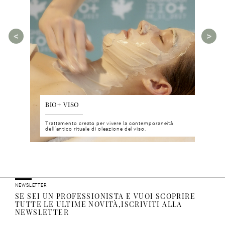
BIO+ VISO
DIS
 del viso
Trattamento creato per vivere la contemporaneità
Un nu
i prodotti
dell’antico rituale di oleazione del viso.
neuro
NEWSLETTER
SE SEI UN PROFESSIONISTA E VUOI SCOPRIRE
TUTTE LE ULTIME NOVITÀ,ISCRIVITI ALLA
NEWSLETTER