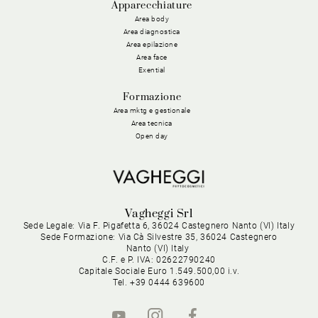
Apparecchiature
Area body
Area diagnostica
Area epilazione
Area face
Exential
Formazione
Area mktg e gestionale
Area tecnica
Open day
Vagheggi Srl
Sede Legale: Via F. Pigafetta 6, 36024 Castegnero Nanto (VI) Italy
Sede Formazione: Via Cà Silvestre 35, 36024 Castegnero
Nanto (VI) Italy
C.F. e P. IVA: 02622790240
Capitale Sociale Euro 1.549.500,00 i.v.
Tel. +39 0444 639600