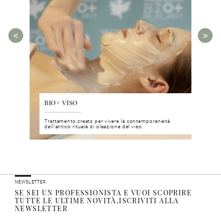
BIO+ VISO
DIS
 del viso
Trattamento creato per vivere la contemporaneità
Un nu
i prodotti
dell’antico rituale di oleazione del viso.
neuro
NEWSLETTER
SE SEI UN PROFESSIONISTA E VUOI SCOPRIRE
TUTTE LE ULTIME NOVITÀ,ISCRIVITI ALLA
NEWSLETTER