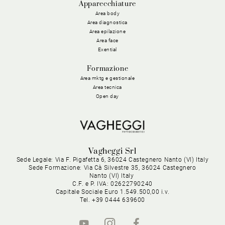
Apparecchiature
Area body
Area diagnostica
Area epilazione
Area face
Exential
Formazione
Area mktg e gestionale
Area tecnica
Open day
Vagheggi Srl
Sede Legale: Via F. Pigafetta 6, 36024 Castegnero Nanto (VI) Italy
Sede Formazione: Via Cà Silvestre 35, 36024 Castegnero
Nanto (VI) Italy
C.F. e P. IVA: 02622790240
Capitale Sociale Euro 1.549.500,00 i.v.
Tel. +39 0444 639600