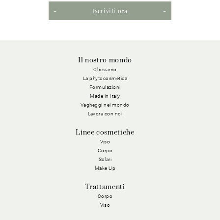
Iscriviti ora
Il nostro mondo
Chi siamo
La phytocosmetica
Formulazioni
Made in Italy
Vagheggi nel mondo
Lavora con noi
Linee cosmetiche
Viso
Corpo
Solari
Make Up
Trattamenti
Corpo
Viso