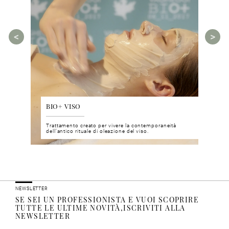
BIO+ VISO
DIS
 del viso
Trattamento creato per vivere la contemporaneità
Un nu
i prodotti
dell’antico rituale di oleazione del viso.
neuro
NEWSLETTER
SE SEI UN PROFESSIONISTA E VUOI SCOPRIRE
TUTTE LE ULTIME NOVITÀ,ISCRIVITI ALLA
NEWSLETTER