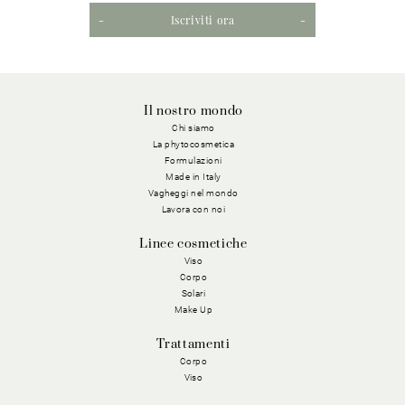
Iscriviti ora
Il nostro mondo
Chi siamo
La phytocosmetica
Formulazioni
Made in Italy
Vagheggi nel mondo
Lavora con noi
Linee cosmetiche
Viso
Corpo
Solari
Make Up
Trattamenti
Corpo
Viso