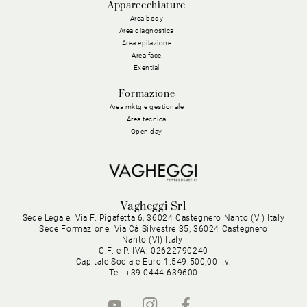
Apparecchiature
Area body
Area diagnostica
Area epilazione
Area face
Exential
Formazione
Area mktg e gestionale
Area tecnica
Open day
Vagheggi Srl
Sede Legale: Via F. Pigafetta 6, 36024 Castegnero Nanto (VI) Italy
Sede Formazione: Via Cà Silvestre 35, 36024 Castegnero
Nanto (VI) Italy
C.F. e P. IVA: 02622790240
Capitale Sociale Euro 1.549.500,00 i.v.
Tel. +39 0444 639600