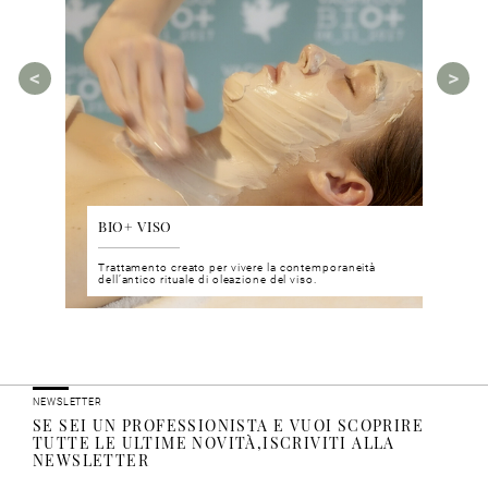
BIO+ VISO
DIS
 del viso
Trattamento creato per vivere la contemporaneità
Un nu
i prodotti
dell’antico rituale di oleazione del viso.
neuro
NEWSLETTER
SE SEI UN PROFESSIONISTA E VUOI SCOPRIRE
TUTTE LE ULTIME NOVITÀ,ISCRIVITI ALLA
NEWSLETTER