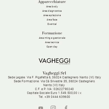
Apparecchiature
Area body
Area diagnostica
Area epilazione
Area face
Exential
Formazione
Area mktg e gestionale
Area tecnica
Open day
Vagheggi Srl
Sede Legale: Via F. Pigafetta 6, 36024 Castegnero Nanto (VI) Italy
Sede Formazione: Via Cà Silvestre 35, 36024 Castegnero
Nanto (VI) Italy
C.F. e P. IVA: 02622790240
Capitale Sociale Euro 1.549.500,00 i.v.
Tel. +39 0444 639600