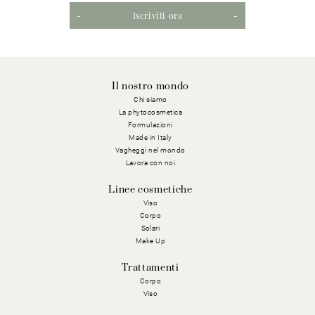
Iscriviti ora
Il nostro mondo
Chi siamo
La phytocosmetica
Formulazioni
Made in Italy
Vagheggi nel mondo
Lavora con noi
Linee cosmetiche
Viso
Corpo
Solari
Make Up
Trattamenti
Corpo
Viso