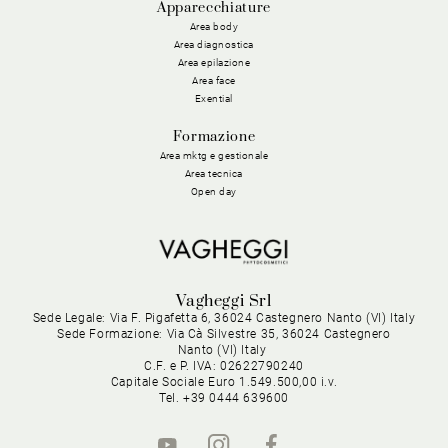
Apparecchiature
Area body
Area diagnostica
Area epilazione
Area face
Exential
Formazione
Area mktg e gestionale
Area tecnica
Open day
Vagheggi Srl
Sede Legale: Via F. Pigafetta 6, 36024 Castegnero Nanto (VI) Italy
Sede Formazione: Via Cà Silvestre 35, 36024 Castegnero
Nanto (VI) Italy
C.F. e P. IVA: 02622790240
Capitale Sociale Euro 1.549.500,00 i.v.
Tel. +39 0444 639600