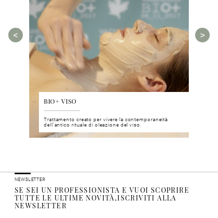
BIO+ VISO
DIS
 del viso
Trattamento creato per vivere la contemporaneità
Un nu
i prodotti
dell’antico rituale di oleazione del viso.
neuro
NEWSLETTER
SE SEI UN PROFESSIONISTA E VUOI SCOPRIRE
TUTTE LE ULTIME NOVITÀ,ISCRIVITI ALLA
NEWSLETTER