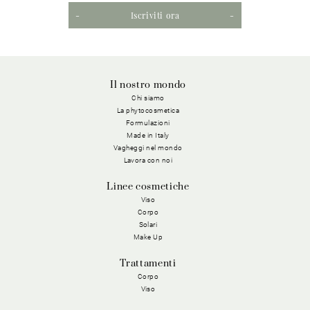
Iscriviti ora
Il nostro mondo
Chi siamo
La phytocosmetica
Formulazioni
Made in Italy
Vagheggi nel mondo
Lavora con noi
Linee cosmetiche
Viso
Corpo
Solari
Make Up
Trattamenti
Corpo
Viso