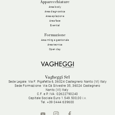
Apparecchiature
Area body
Area diagnostica
Area epilazione
Area face
Exential
Formazione
Area mktg e gestionale
Area tecnica
Open day
Vagheggi Srl
Sede Legale: Via F. Pigafetta 6, 36024 Castegnero Nanto (VI) Italy
Sede Formazione: Via Cà Silvestre 35, 36024 Castegnero
Nanto (VI) Italy
C.F. e P. IVA: 02622790240
Capitale Sociale Euro 1.549.500,00 i.v.
Tel. +39 0444 639600