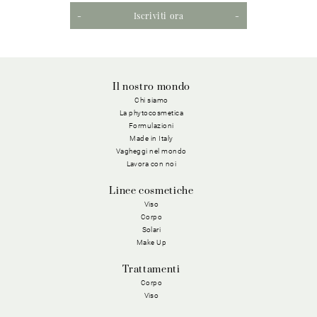
Iscriviti ora
Il nostro mondo
Chi siamo
La phytocosmetica
Formulazioni
Made in Italy
Vagheggi nel mondo
Lavora con noi
Linee cosmetiche
Viso
Corpo
Solari
Make Up
Trattamenti
Corpo
Viso