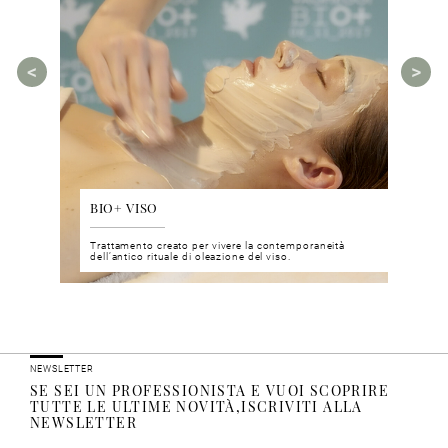
BIO+ VISO
DIS
 del viso
Trattamento creato per vivere la contemporaneità
Un nu
i prodotti
dell’antico rituale di oleazione del viso.
neuro
NEWSLETTER
SE SEI UN PROFESSIONISTA E VUOI SCOPRIRE
TUTTE LE ULTIME NOVITÀ,ISCRIVITI ALLA
NEWSLETTER