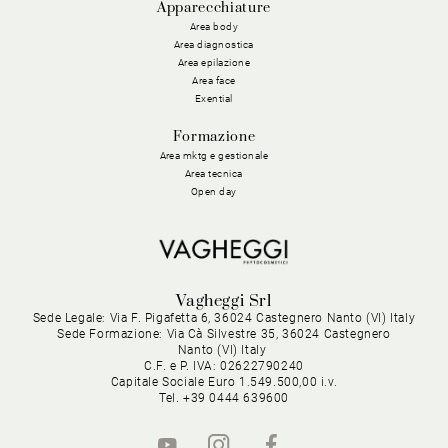
Apparecchiature
Area body
Area diagnostica
Area epilazione
Area face
Exential
Formazione
Area mktg e gestionale
Area tecnica
Open day
Vagheggi Srl
Sede Legale: Via F. Pigafetta 6, 36024 Castegnero Nanto (VI) Italy
Sede Formazione: Via Cà Silvestre 35, 36024 Castegnero
Nanto (VI) Italy
C.F. e P. IVA: 02622790240
Capitale Sociale Euro 1.549.500,00 i.v.
Tel. +39 0444 639600