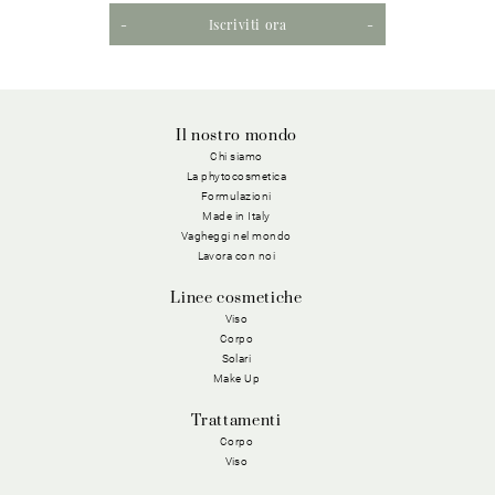
Iscriviti ora
Il nostro mondo
Chi siamo
La phytocosmetica
Formulazioni
Made in Italy
Vagheggi nel mondo
Lavora con noi
Linee cosmetiche
Viso
Corpo
Solari
Make Up
Trattamenti
Corpo
Viso