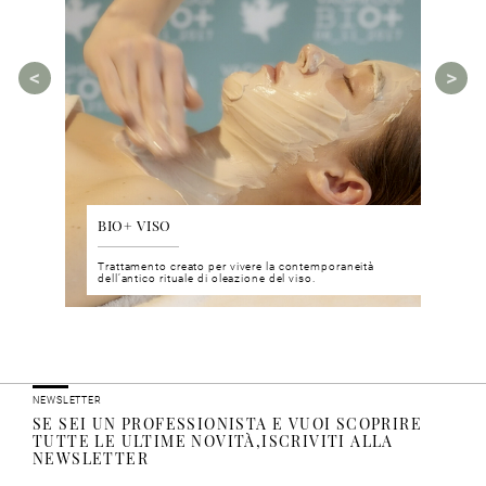
BIO+ VISO
DIS
 del viso
Trattamento creato per vivere la contemporaneità
Un nu
i prodotti
dell’antico rituale di oleazione del viso.
neuro
NEWSLETTER
SE SEI UN PROFESSIONISTA E VUOI SCOPRIRE
TUTTE LE ULTIME NOVITÀ,ISCRIVITI ALLA
NEWSLETTER